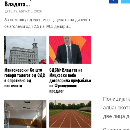
Владата...
13:19, август 5, 2026
За помалку од еден месец, цената на дизелот
се зголеми од 82,5 на 99,5 денари...
Манасиевски: Се што
СДСМ: Владата на
говори талогот од СДС
Мицкоски веќе
е спротивно од
договорила прифаќање
вистината
на Францускиот
предлог
Полицијата
албанското
две лица д
Според соз