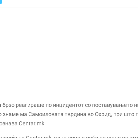
 брзо реагираше по инцидентот со поставувањето н
 знаме ма Самоиловата тврдина во Охрид, при што 
ознава Centar.mk
нанија на Centar.mk, едно лице е веќе осудено од ст