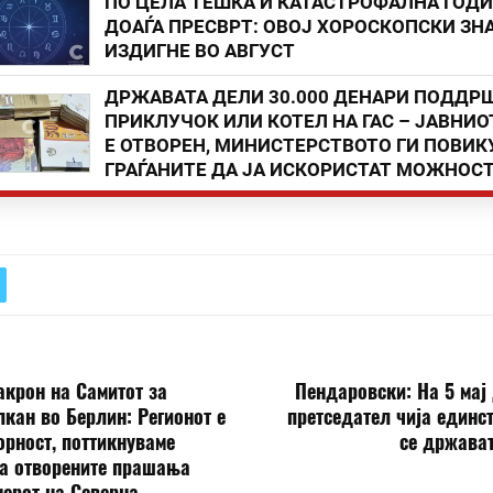
ПО ЦЕЛА ТЕШКА И КАТАСТРОФАЛНА ГОД
ДОАЃА ПРЕСВРТ: ОВОЈ ХОРОСКОПСКИ ЗНА
ИЗДИГНЕ ВО АВГУСТ
ДРЖАВАТА ДЕЛИ 30.000 ДЕНАРИ ПОДДР
ПРИКЛУЧОК ИЛИ КОТЕЛ НА ГАС – ЈАВНИО
Е ОТВОРЕН, МИНИСТЕРСТВОТО ГИ ПОВИК
ГРАЃАНИТЕ ДА ЈА ИСКОРИСТАТ МОЖНОС
крон на Самитот за
Пендаровски: На 5 мај
кан во Берлин: Регионот е
претседател чија единс
рност, поттикнуваме
се држават
а отворените прашања
ерот на Северна