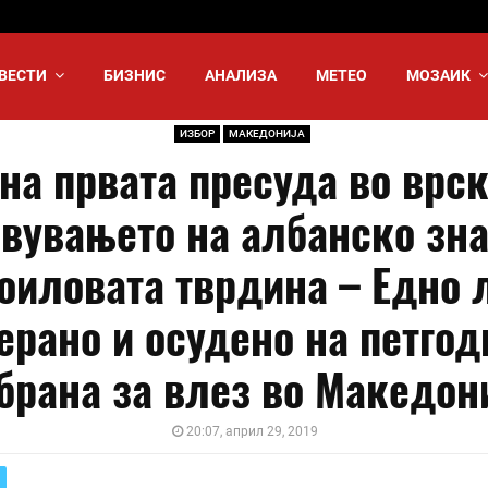
ВЕСТИ
БИЗНИС
АНАЛИЗА
МЕТЕО
МОЗАИК
ИЗБОР
МАКЕДОНИЈА
на првата пресуда во врск
авувањето на албанско зна
оиловата тврдина – Едно 
ерано и осудено на петго
брана за влез во Македон
20:07, април 29, 2019