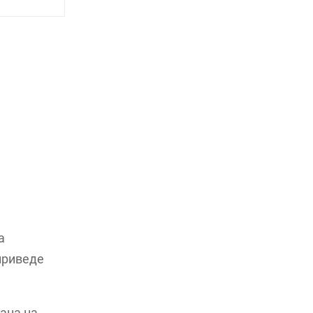
а
приведе
рана на