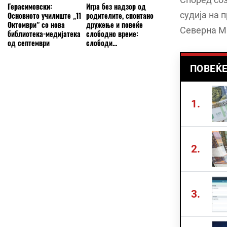
Герасимовски:
Игра без надзор од
судија на 
Основното училиште „11
родителите, спонтано
Октомври” со нова
дружење и повеќе
Северна Ма
библиотека-медијатека
слободно време:
од септември
слободи...
ПОВЕЌЕ
1.
2.
3.