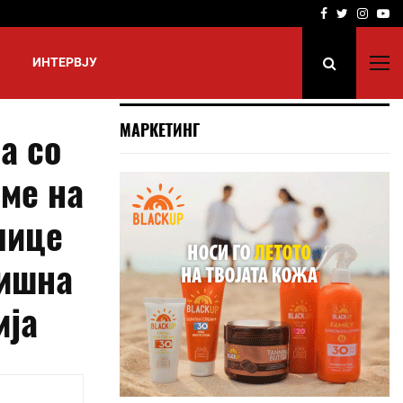
Facebook
Twitter
Insta
Yo
ИНТЕРВЈУ
МАРКЕТИНГ
а со
ме на
лице
дишна
ија