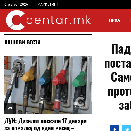
6. август 2026
МАРКЕТИНГ
ПРВА
НАЈНОВИ ВЕСТИ
Пад
пост
Сам
прот
за
ДУИ: Дизелот поскапе 17 денари
за помалку од еден месец –