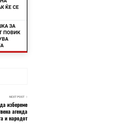
ИНА
К ЌЕ СЕ
ШКА ЗА
Т ПОВИК
УВА
ТА
NEXT POST
 да избереме
твена агенда
а и народот