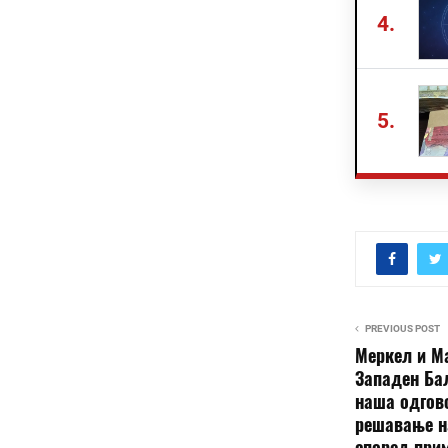
4.
5.
PREVIOUS POST
Меркел и Ма
Западен Бал
наша одгово
решавање н
според прим