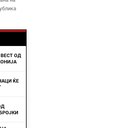
публика
 ВЕСТ ОД
ДОНИЈА
НАЦИ ЌЕ
Т
ОД
 БРОЈКИ