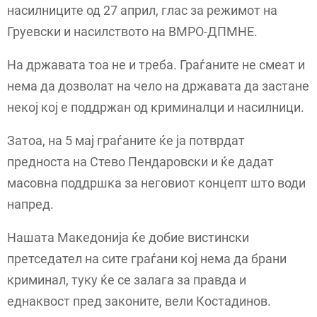
насилниците од 27 април, глас за режимот на
Груевски и насилството на ВМРО-ДПМНЕ.
На државата тоа не и треба. Граѓаните не смеат и
нема да дозволат на чело на државата да застане
некој кој е поддржан од криминалци и насилници.
Затоа, на 5 мај граѓаните ќе ја потврдат
предноста на Стево Пендаровски и ќе дадат
масовна поддршка за неговиот концепт што води
напред.
Нашата Македонија ќе добие вистински
претседател на сите граѓани кој нема да брани
криминал, туку ќе се залага за правда и
еднаквост пред законите, вели Костадинов.