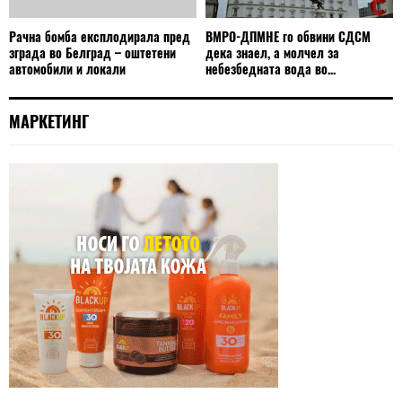
Рачна бомба експлодирала пред
ВМРО-ДПМНЕ го обвини СДСМ
зграда во Белград – оштетени
дека знаел, а молчел за
автомобили и локали
небезбедната вода во...
МАРКЕТИНГ