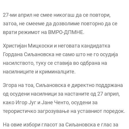
27-ми април не смее никогаш да се повтори,
затоа, не смееме да дозволиме повторно да се
врати режимот на ВМРО-ДПМНЕ.
Христијан Мицкоски и неговата кандидатка
Гордана Сиљановска не само што не го осудија
насилството, туку се ставија во одбрана на
насилниците и криминалците.
Згора на тоа, Сиљановска е директно поддржана
од осудени насилници за настаните од 27 април,
како Игор Југ и Јане Ченто, осудени за
терористичко загрозување на уставниот поредок.
На овие избори гласот за Сиљановска е глас за