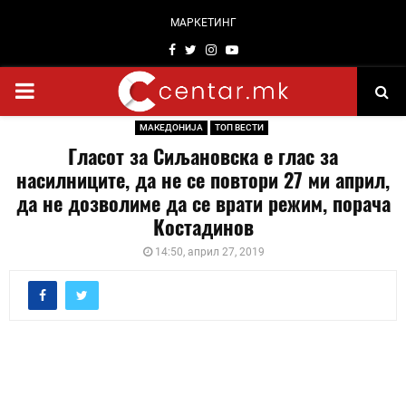
МАРКЕТИНГ
Facebook
Twitter
Instagram
Youtube
PRIMARY
МАКЕДОНИЈА
ТОП ВЕСТИ
MENU
Гласот за Сиљановска е глас за
насилниците, да не се повтори 27 ми април,
да не дозволиме да се врати режим, порача
Костадинов
14:50, април 27, 2019