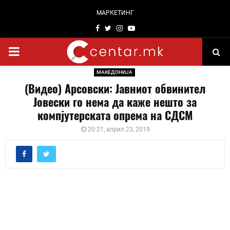
МАРКЕТИНГ
Facebook
Twitter
Instagram
Youtube
PRIMARY
МАКЕДОНИЈА
MENU
(Видео) Арсовски: Јавниот обвинител
Јовески го нема да каже нешто за
компјутерската опрема на СДСМ
20:21, април 23, 2019