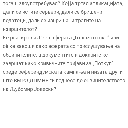
тогаш злоупотребувал? Кој ја тргал апликацијата,
дали се истите сервери, дали се бришени
податоци, дали се избришани трагите на
извршителот?
Ќе реагира ли ЈО за аферата „Големото око“ или
сè ќе заврши како аферата со прислушување на
обвинителите, а документите и доказите ќе
завршат како кривичните пријави за „Поткуп“
среде референдумската кампања и низата други
што ВМРО-ДПМНЕ ги поднесе до обвинителството
на Љубомир Јовески?