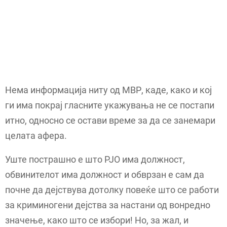
Нема информација ниту од МВР, каде, како и кој
ги има покрај гласните укажувања не се постапи
итно, односно се остави време за да се занемари
целата афера.
Уште пострашно е што РЈО има должност,
обвинителот има должност и обврзан е сам да
почне да дејствува дотолку повеќе што се работи
за криминогени дејства за настани од вонредно
значење, како што се избори! Но, за жал, и