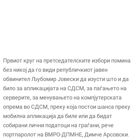
Првиот круг на претседателските избори помина
без никој да го види републичкиот јавен
обвинител Љубомир Јовески да изусти што и да
било за апликацијата на СДСМ, за паѓањето на
серверите, за менувањето на компјутерската
опрема во СДСМ, преку која постои шанса преку
мобилна апликација да биле или да бидат
собирани лични податоци на граѓани, рече
портпаролот на ВМРО-ДПМНЕ, Димче Арсовски.