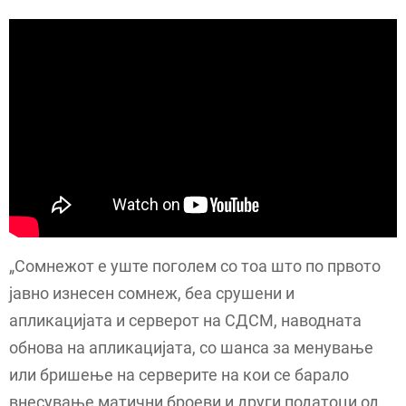
„Сомнежот е уште поголем со тоа што по првото
јавно изнесен сомнеж, беа срушени и
апликацијата и серверот на СДСМ, наводната
обнова на апликацијата, со шанса за менување
или бришење на серверите на кои се барало
внесување матични броеви и други податоци од