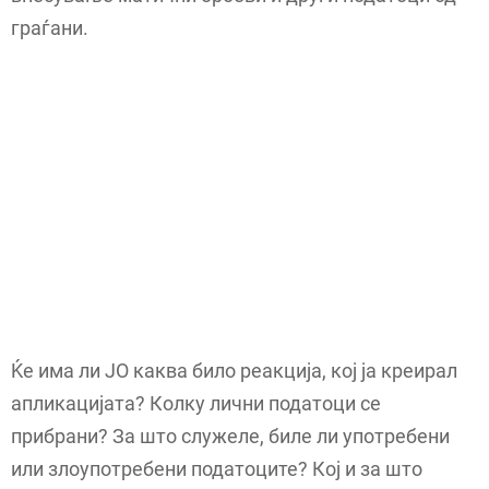
граѓани.
Ќе има ли ЈО каква било реакција, кој ја креирал
апликацијата? Колку лични податоци се
прибрани? За што служеле, биле ли употребени
или злоупотребени податоците? Кој и за што