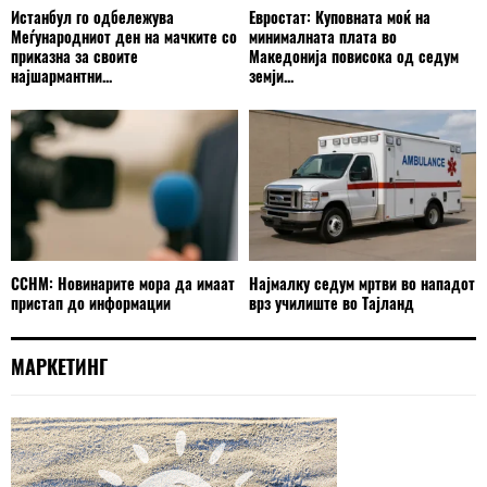
Истанбул го одбележува
Евростат: Куповната моќ на
Меѓународниот ден на мачките со
минималната плата во
приказна за своите
Македонија повисока од седум
најшармантни...
земји...
ССНМ: Новинарите мора да имаат
Најмалку седум мртви во нападот
пристап до информации
врз училиште во Тајланд
МАРКЕТИНГ