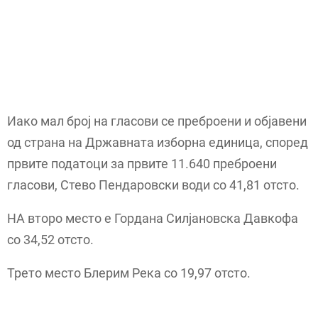
Иако мал број на гласови се преброени и објавени
од страна на Државната изборна единица, според
првите податоци за првите 11.640 преброени
гласови, Стево Пендаровски води со 41,81 отсто.
НА второ место е Гордана Силјановска Давкофа
со 34,52 отсто.
Трето место Блерим Река со 19,97 отсто.