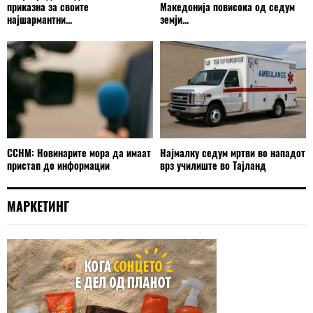
приказна за своите
Македонија повисока од седум
најшармантни...
земји...
ССНМ: Новинарите мора да имаат
Најмалку седум мртви во нападот
пристап до информации
врз училиште во Тајланд
МАРКЕТИНГ