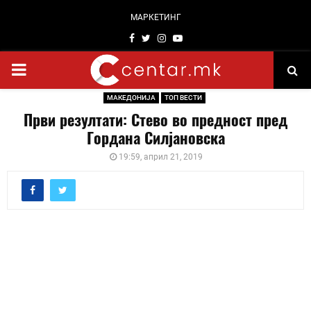
МАРКЕТИНГ
Facebook
Twitter
Instagram
Youtube
PRIMARY
МАКЕДОНИЈА
ТОП ВЕСТИ
MENU
Први резултати: Стево во предност пред
Гордана Силјановска
19:59, април 21, 2019