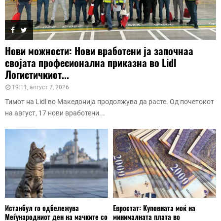
Нови можности: Нови вработени ја започнаа
својата професионална приказна во Lidl
Логистичкиот...
19:11, август 7, 2026
Тимот на Lidl во Македонија продолжува да расте. Од почетокот
на август, 17 нови вработени...
Истанбул го одбележува
Евростат: Куповната моќ на
Меѓународниот ден на мачките со
минималната плата во