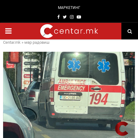
МАРКЕТИНГ
Facebook
Twitter
Instagram
Youtube
PRIMARY
Centar.mk
»
мвр радовиш
MENU