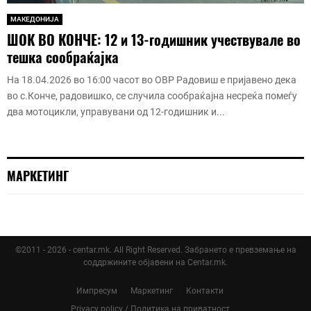
МАКЕДОНИЈА
ШОК ВО КОНЧЕ: 12 и 13-годишник учествувале во
тешка сообраќајка
На 18.04.2026 во 16:00 часот во ОВР Радовиш е пријавено дека
во с.Конче, радовишко, се случила сообраќајна несреќа помеѓу
два мотоцикли, управувани од 12-годишник и...
МАРКЕТИНГ
©2011 - 2026 - centar.mk. All Right Reserved. Забрането е превземање на
соддржините објавени на Centar.mk.
Импресум
Маркетинг
Контакти
Privacy policy / Политика на приватност