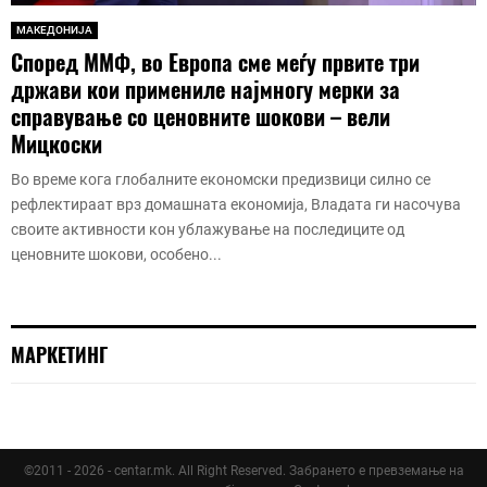
МАКЕДОНИЈА
Според ММФ, во Европа сме меѓу првите три
држави кои примениле најмногу мерки за
справување со ценовните шокови – вели
Мицкоски
Во време кога глобалните економски предизвици силно се
рефлектираат врз домашната економија, Владата ги насочува
своите активности кон ублажување на последиците од
ценовните шокови, особено...
МАРКЕТИНГ
©2011 - 2026 - centar.mk. All Right Reserved. Забрането е превземање на