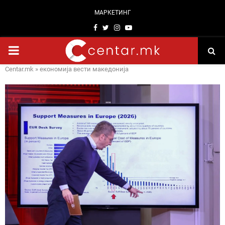
МАРКЕТИНГ
Facebook
Twitter
Instagram
Youtube
PRIMARY
Centar.mk
»
економија вести македонија
MENU