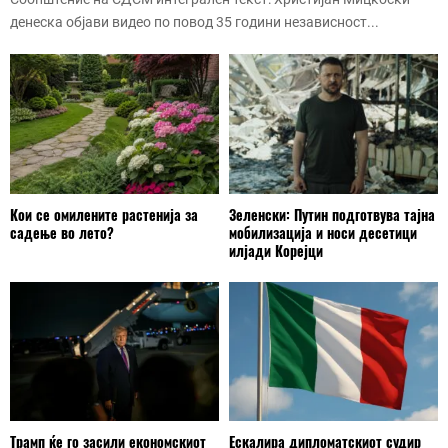
денеска објави видео по повод 35 години независност...
Кои се омилените растенија за
Зеленски: Путин подготвува тајна
садење во лето?
мобилизација и носи десетици
илјади Корејци
Трамп ќе го засили економскиот
Ескалира дипломатскиот судир