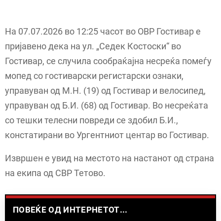
На 07.07.2026 во 12:25 часот во ОВР Гостивар е
пријавено дека на ул. „Седек Костоски“ во
Гостивар, се случила сообраќајна несреќа помеѓу
мопед со гостиварски регистарски ознаки,
управуван од М.Н. (19) од Гостивар и велосипед,
управуван од Б.И. (68) од Гостивар. Во несреќата
со тешки телесни повреди се здобил Б.И.,
констатирани во Ургентниот центар во Гостивар.
Извршен е увид на местото на настанот од страна
на екипа од СВР Тетово.
ПОВЕЌЕ ОД ИНТЕРНЕТОТ...