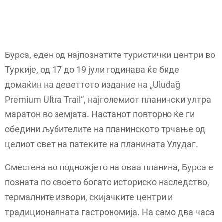
Бурса, еден од најпознатите туристички центри во
Туркије, од 17 до 19 јули годинава ќе биде
домаќин на деветтото издание на „Uludağ
Premium Ultra Trail“, најголемиот планински ултра
маратон во земјата. Настанот повторно ќе ги
обедини љубителите на планинското трчање од
целиот свет на патеките на планината Улудаг.
Сместена во подножјето на оваа планина, Бурса е
позната по своето богато историско наследство,
термалните извори, скијачките центри и
традиционалната гастрономија. На само два часа