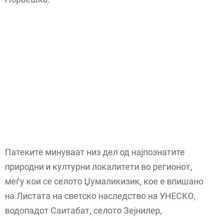
Патеките минуваат низ дел од најпознатите
природни и културни локалитети во регионот,
меѓу кои се селото Џумаликизик, кое е впишано
на Листата на светско наследство на УНЕСКО,
водопадот Саитабат, селото Зејнилер,