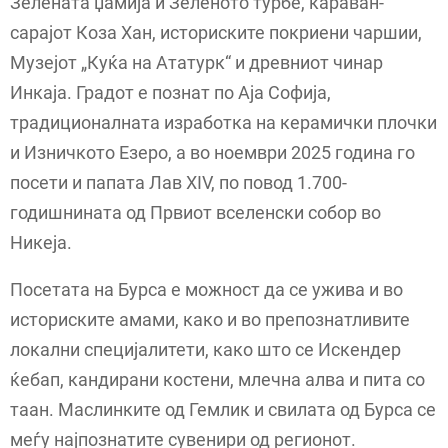
Зелената џамија и Зеленото турбе, караван-
сарајот Коза Хан, историските покриени чаршии,
Музејот „Куќа на Ататурк“ и древниот чинар
Инкаја. Градот е познат по Аја Софија,
традиционалната изработка на керамички плочки
и Изничкото Езеро, а во ноември 2025 година го
посети и папата Лав XIV, по повод 1.700-
годишнината од Првиот вселенски собор во
Никеја.
Посетата на Бурса е можност да се ужива и во
историските амами, како и во препознатливите
локални специјалитети, како што се Искендер
ќебап, кандирани костени, млечна алва и пита со
таан. Маслинките од Гемлик и свилата од Бурса се
меѓу најпознатите сувенири од регионот.