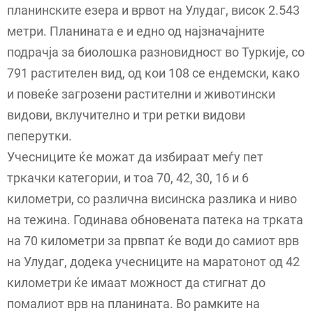
планинските езера и врвот на Улудаг, висок 2.543
метри. Планината е и едно од најзначајните
подрачја за биолошка разновидност во Туркије, со
791 растителен вид, од кои 108 се ендемски, како
и повеќе загрозени растителни и животински
видови, вклучително и три ретки видови
пеперутки.
Учесниците ќе можат да избираат меѓу пет
тркачки категории, и тоа 70, 42, 30, 16 и 6
километри, со различна висинска разлика и ниво
на тежина. Годинава обновената патека на трката
на 70 километри за првпат ќе води до самиот врв
на Улудаг, додека учесниците на маратонот од 42
километри ќе имаат можност да стигнат до
помалиот врв на планината. Во рамките на