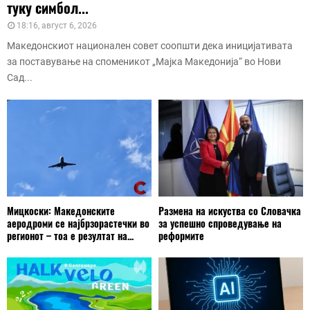
туку симбол...
18:16, август 6, 2026
Македонскиот национален совет соопшти дека иницијативата
за поставување на споменикот „Мајка Македонија“ во Нови
Сад...
Мицкоски: Македонските
Размена на искуства со Словачка
аеродроми се најбрзорастечки во
за успешно спроведување на
регионот – тоа е резултат на...
реформите