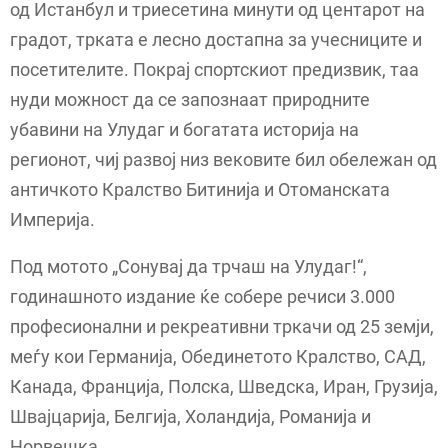
од Истанбул и триесетина минути од центарот на
градот, трката е лесно достапна за учесниците и
посетителите. Покрај спортскиот предизвик, таа
нуди можност да се запознаат природните
убавини на Улудаг и богатата историја на
регионот, чиј развој низ вековите бил обележан од
античкото Кралство Битинија и Отоманската
Империја.
Под мотото „Сонувај да трчаш на Улудаг!“,
годинашното издание ќе собере речиси 3.000
професионални и рекреативни тркачи од 25 земји,
меѓу кои Германија, Обединетото Кралство, САД,
Канада, Франција, Полска, Шведска, Иран, Грузија,
Швајцарија, Белгија, Холандија, Романија и
Норвешка.