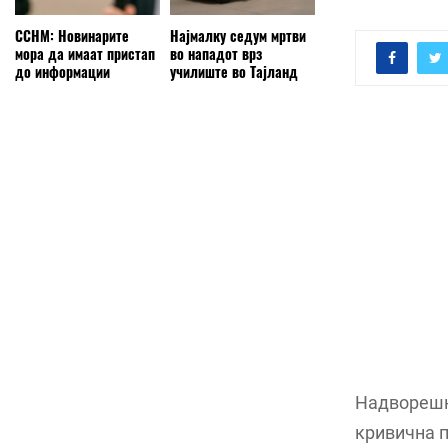
ССНМ: Новинарите
Најмалку седум мртви
мора да имаат пристап
во нападот врз
до информации
училиште во Тајланд
Надворешн
кривична п