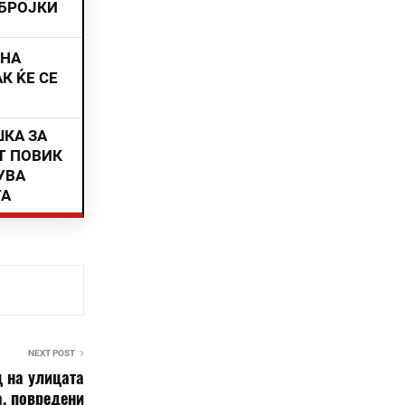
 БРОЈКИ
ИНА
К ЌЕ СЕ
ШКА ЗА
Т ПОВИК
УВА
ТА
NEXT POST
 на улицата
, повредени