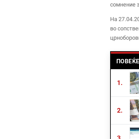
сомнение з
На 27.04.2
во сопстве
црноборови
ПОВЕЌЕ
1.
2.
3.