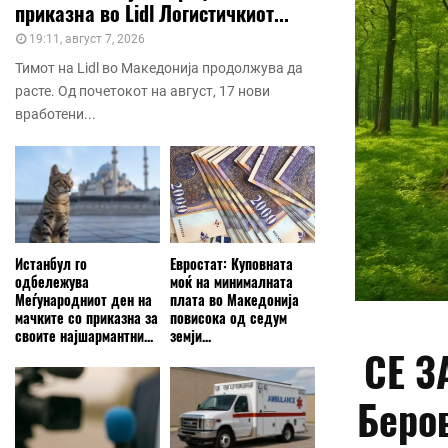
приказна во Lidl Логистичкиот...
19:11, август 7, 2026
Тимот на Lidl во Македонија продолжува да
расте. Од почетокот на август, 17 нови
вработени...
Истанбул го
Евростат: Куповната
одбележува
моќ на минималната
Меѓународниот ден на
плата во Македонија
мачките со приказна за
повисока од седум
своите најшармантни...
земји...
СЕ З
Беро