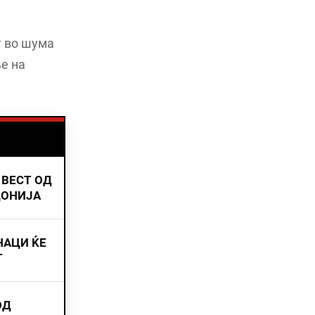
т во шума
е на
 ВЕСТ ОД
ДОНИЈА
НАЦИ ЌЕ
Т
ОД