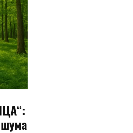
ИЦА“:
 шума