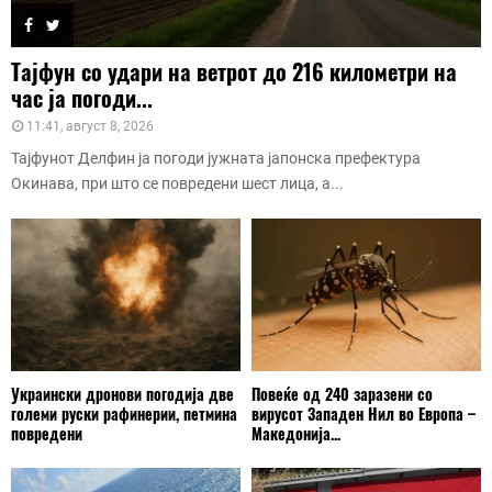
Тајфун со удари на ветрот до 216 километри на
час ја погоди...
11:41, август 8, 2026
Тајфунот Делфин ја погоди јужната јапонска префектура
Окинава, при што се повредени шест лица, а...
Украински дронови погодија две
Повеќе од 240 заразени со
големи руски рафинерии, петмина
вирусот Западен Нил во Европа –
повредени
Македонија...