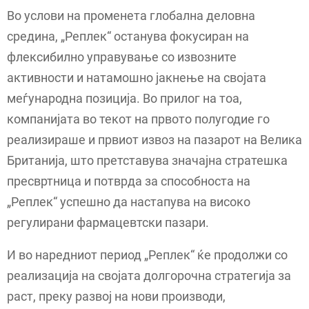
Во услови на променета глобална деловна
средина, „Реплек“ останува фокусиран на
флексибилно управување со извозните
активности и натамошно јакнење на својата
меѓународна позиција. Во прилог на тоа,
компанијата во текот на првото полугодие го
реализираше и првиот извоз на пазарот на Велика
Британија, што претставува значајна стратешка
пресвртница и потврда за способноста на
„Реплек“ успешно да настапува на високо
регулирани фармацевтски пазари.
И во наредниот период „Реплек“ ќе продолжи со
реализација на својата долгорочна стратегија за
раст, преку развој на нови производи,