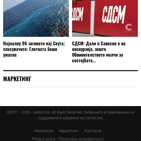
Најмалку 96 загинати кај Сеута;
СДСМ: Дали и Савески е на
спасувачите: Глетката беше
екскурзија, зошто
ужасна
Обвинителството молчи за
состојбата...
МАРКЕТИНГ
©2011 - 2026 - centar.mk. All Right Reserved. Забрането е превземање на
соддржините објавени на Centar.mk.
Импресум
Маркетинг
Контакти
Privacy policy / Политика на приватност