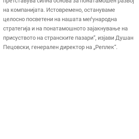
претставува силна основа за понатамошен развој
на компанијата. Истовремено, остануваме
целосно посветени на нашата меѓународна
стратегија и на понатамошното зајакнување на
присуството на странските пазари“, изјави Душан
Пецовски, генерален директор на „Реплек“.