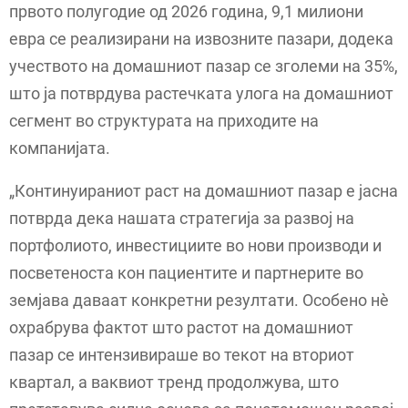
првото полугодие од 2026 година, 9,1 милиони
евра се реализирани на извозните пазари, додека
учеството на домашниот пазар се зголеми на 35%,
што ја потврдува растечката улога на домашниот
сегмент во структурата на приходите на
компанијата.
„Континуираниот раст на домашниот пазар е јасна
потврда дека нашата стратегија за развој на
портфолиото, инвестициите во нови производи и
посветеноста кон пациентите и партнерите во
земјава даваат конкретни резултати. Особено нè
охрабрува фактот што растот на домашниот
пазар се интензивираше во текот на вториот
квартал, а ваквиот тренд продолжува, што