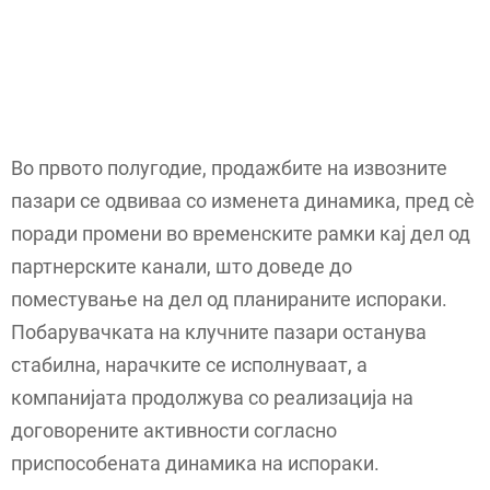
Во првото полугодие, продажбите на извозните
пазари се одвиваа со изменета динамика, пред сè
поради промени во временските рамки кај дел од
партнерските канали, што доведе до
поместување на дел од планираните испораки.
Побарувачката на клучните пазари останува
стабилна, нарачките се исполнуваат, а
компанијата продолжува со реализација на
договорените активности согласно
приспособената динамика на испораки.