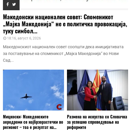
Македонски национален совет: Споменикот
„Мајка Македонија“ не е политичка провокација,
туку симбол...
18:16, август 6, 2026
Македонскиот национален совет соопшти дека иницијативата
за поставување на споменикот „Мајка Македонија“ во Нови
Сад...
Мицкоски: Македонските
Размена на искуства со Словачка
аеродроми се најбрзорастечки во
за успешно спроведување на
регионот – тоа е резултат на...
реформите