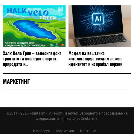
Халк Вело Грин – велосипедска
Модел на вештачка
трка што ги поврзува спортот,
интелигенција создал лажен
природата и...
идентитет и испраќал пораки
МАРКЕТИНГ
©2011 - 2026 - centar.mk. All Right Reserved. Забрането е превземање на
соддржините објавени на Centar.mk.
Импресум
Маркетинг
Контакти