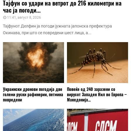
Тајфун со удари на ветрот до 216 километри на
час ја погоди...
11:41, август 8, 2026
Тајфунот Делфин ја погоди јужната јапонска префектура
Окинава, при што се повредени шест лица, а...
Украински дронови погодија две
Повеќе од 240 заразени со
големи руски рафинерии, петмина
вирусот Западен Нил во Европа –
повредени
Македонија...