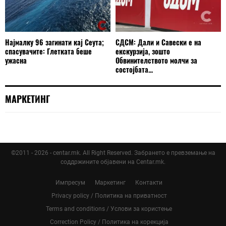
Најмалку 96 загинати кај Сеута;
СДСМ: Дали и Савески е на
спасувачите: Глетката беше
екскурзија, зошто
ужасна
Обвинителството молчи за
состојбата...
МАРКЕТИНГ
©2011 - 2026 - centar.mk. All Right Reserved. Забрането е превземање на
соддржините објавени на Centar.mk.
Импресум
Маркетинг
Контакти
Privacy policy / Политика на приватност
Terms and conditions / Услови за користење
Correction Policy / Политика на корекција