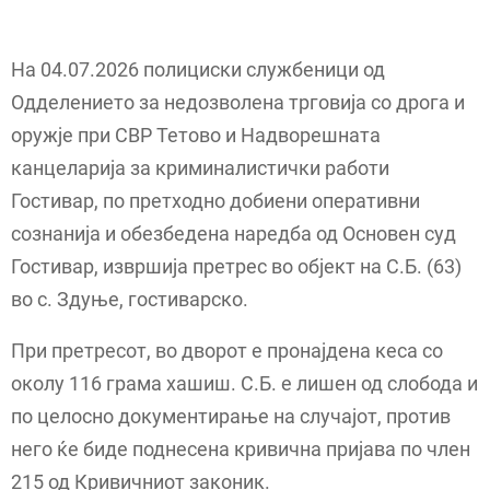
На 04.07.2026 полициски службеници од
Одделението за недозволена трговија со дрога и
оружје при СВР Тетово и Надворешната
канцеларија за криминалистички работи
Гостивар, по претходно добиени оперативни
сознанија и обезбедена наредба од Основен суд
Гостивар, извршија претрес во објект на С.Б. (63)
во с. Здуње, гостиварско.
При претресот, во дворот е пронајдена кеса со
околу 116 грама хашиш. С.Б. е лишен од слобода и
по целосно документирање на случајот, против
него ќе биде поднесена кривична пријава по член
215 од Кривичниот законик.