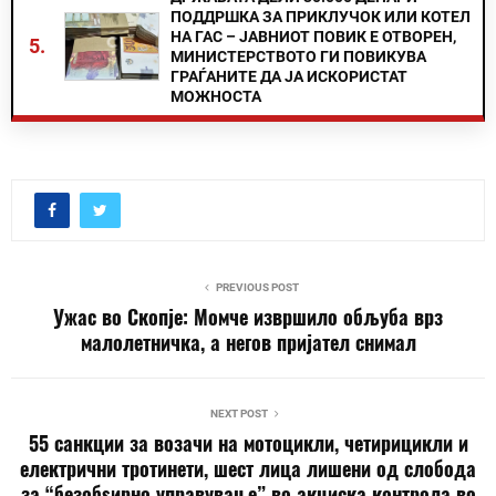
ПОДДРШКА ЗА ПРИКЛУЧОК ИЛИ КОТЕЛ
НА ГАС – ЈАВНИОТ ПОВИК Е ОТВОРЕН,
5.
МИНИСТЕРСТВОТО ГИ ПОВИКУВА
ГРАЃАНИТЕ ДА ЈА ИСКОРИСТАТ
МОЖНОСТА
PREVIOUS POST
Ужас во Скопје: Момче извршило обљуба врз
малолетничка, а негов пријател снимал
NEXT POST
55 санкции за возачи на мотоцикли, четирицикли и
електрични тротинети, шест лица лишени од слобода
за “безобѕирно управување” во акциска контрола во