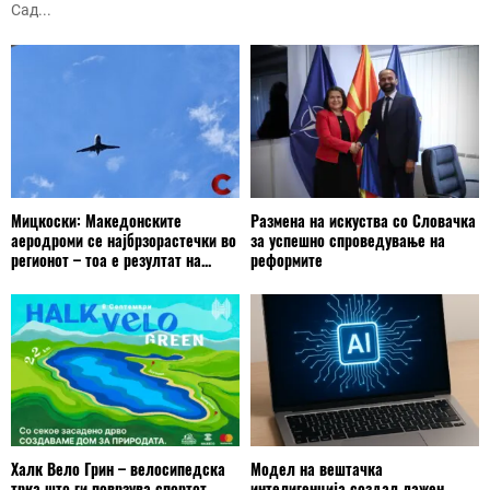
Сад...
Мицкоски: Македонските
Размена на искуства со Словачка
аеродроми се најбрзорастечки во
за успешно спроведување на
регионот – тоа е резултат на...
реформите
Халк Вело Грин – велосипедска
Модел на вештачка
трка што ги поврзува спортот,
интелигенција создал лажен