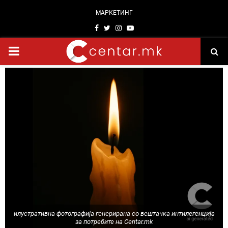
МАРКЕТИНГ
Facebook
Twitter
Instagram
Youtube
PRIMARY
MENU
илустративна фотографија генерирана со вештачка интилегенција
за потребите на Centar.mk