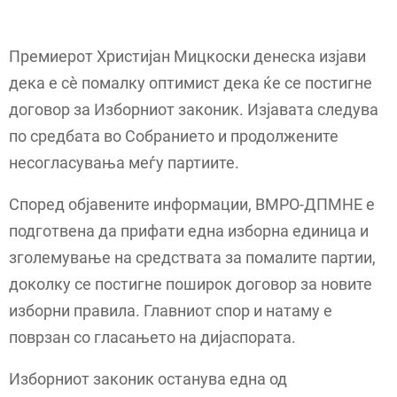
Премиерот Христијан Мицкоски денеска изјави
дека е сè помалку оптимист дека ќе се постигне
договор за Изборниот законик. Изјавата следува
по средбата во Собранието и продолжените
несогласувања меѓу партиите.
Според објавените информации, ВМРО-ДПМНЕ е
подготвена да прифати една изборна единица и
зголемување на средствата за помалите партии,
доколку се постигне поширок договор за новите
изборни правила. Главниот спор и натаму е
поврзан со гласањето на дијаспората.
Изборниот законик останува една од