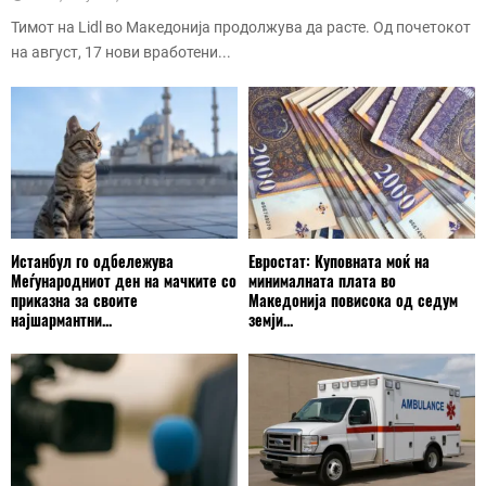
Тимот на Lidl во Македонија продолжува да расте. Од почетокот
на август, 17 нови вработени...
Истанбул го одбележува
Евростат: Куповната моќ на
Меѓународниот ден на мачките со
минималната плата во
приказна за своите
Македонија повисока од седум
најшармантни...
земји...