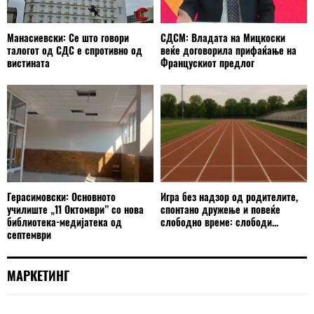
Манасиевски: Се што говори
СДСМ: Владата на Мицкоски
талогот од СДС е спротивно од
веќе договорила прифаќање на
вистината
Францускиот предлог
Герасимовски: Основното
Игра без надзор од родителите,
училиште „11 Октомври” со нова
спонтано дружење и повеќе
библиотека-медијатека од
слободно време: слободи...
септември
МАРКЕТИНГ