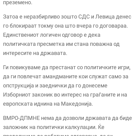
преземено.
Затоа е неразбирливо зошто СДС и Левица денес
го блокираат токму она што вчера го договараа.
Единствениот логичен одговор е дека
политичката пресметка им стана поважна од
интересите на државата.
Ги повикуваме да престанат со политичките игри,
да ги повлечат амандманите кои служат само за
опструкција и заеднички да го донесеме
Изборниот законик во интерес на граѓаните и на
европската иднина на Македонија.
ВМРО-ДПМНЕ нема да дозволи државата да биде
заложник на политички калкулации. Ќе