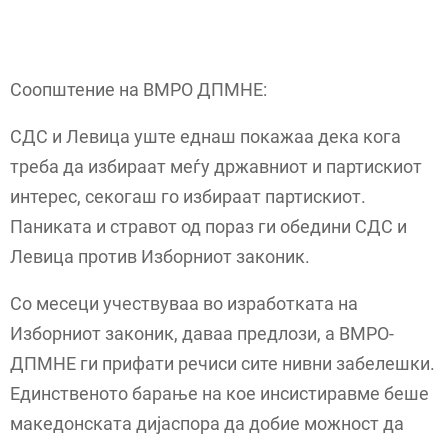
Соопштение на ВМРО ДПМНЕ:
СДС и Левица уште еднаш покажаа дека кога
треба да избираат меѓу државниот и партискиот
интерес, секогаш го избираат партискиот.
Паниката и стравот од пораз ги обедини СДС и
Левица против Изборниот законик.
Со месеци учествуваа во изработката на
Изборниот законик, даваа предлози, а ВМРО-
ДПМНЕ ги прифати речиси сите нивни забелешки.
Единственото барање на кое инсистиравме беше
македонската дијаспора да добие можност да