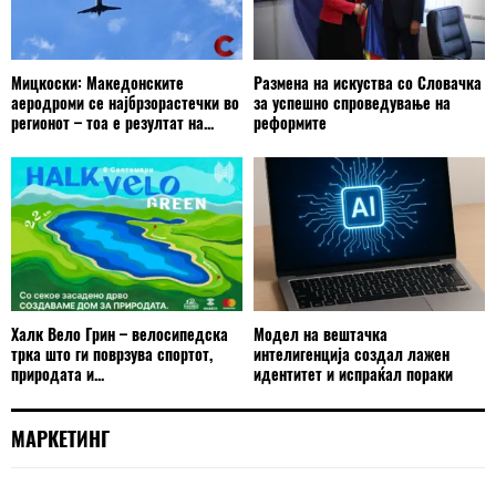
Мицкоски: Македонските
Размена на искуства со Словачка
аеродроми се најбрзорастечки во
за успешно спроведување на
регионот – тоа е резултат на...
реформите
Халк Вело Грин – велосипедска
Модел на вештачка
трка што ги поврзува спортот,
интелигенција создал лажен
природата и...
идентитет и испраќал пораки
МАРКЕТИНГ