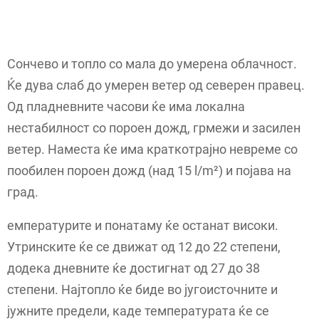
Сончево и топло со мала до умерена облачност.
Ќе дува слаб до умерен ветер од северен правец.
Од пладневните часови ќе има локална
нестабилност со пороен дожд, грмежи и засилен
ветер. Наместа ќе има краткотрајно невреме со
пообилен пороен дожд (над 15 l/m²) и појава на
град.
емпературите и понатаму ќе останат високи.
Утринските ќе се движат од 12 до 22 степени,
додека дневните ќе достигнат од 27 до 38
степени. Најтопло ќе биде во југоисточните и
јужните предели, каде температурата ќе се