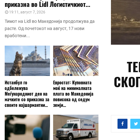
приказна во Lidl Логистичкиот...
19:11, август 7, 2026
Тимот на Lidl во Македонија продолжува да
расте. Од почетокот на август, 17 нови
вработени...
ТЕ
СКОП
Истанбул го
Евростат: Куповната
одбележува
моќ на минималната
Меѓународниот ден на
плата во Македонија
мачките со приказна за
повисока од седум
своите најшармантни...
земји...