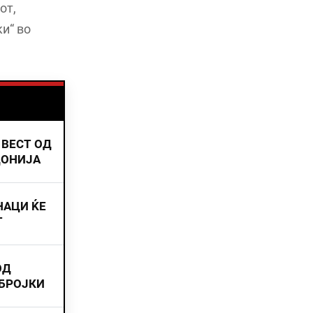
от,
и“ во
 ВЕСТ ОД
ДОНИЈА
НАЦИ ЌЕ
Т
ОД
 БРОЈКИ