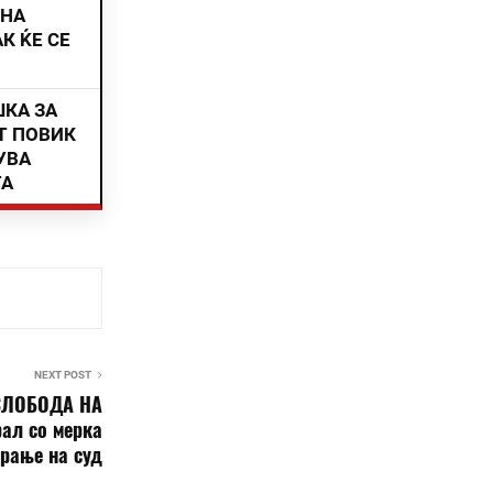
ИНА
К ЌЕ СЕ
ШКА ЗА
Т ПОВИК
УВА
ТА
NEXT POST
СЛОБОДА НА
ал со мерка
арање на суд