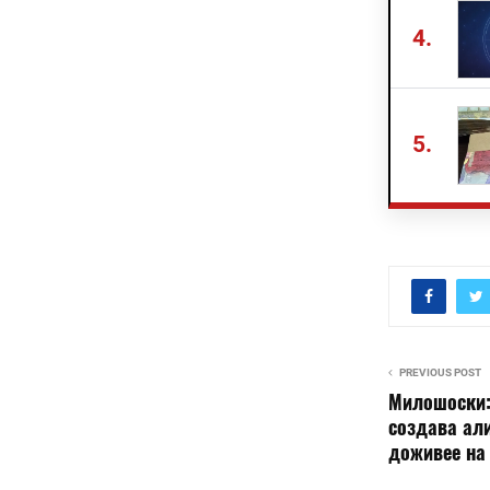
4.
5.
PREVIOUS POST
Милошоски:
создава али
доживее на