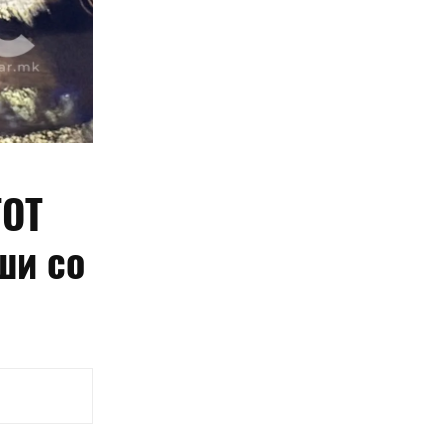
ТОТ
ши со