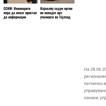
ССНМ: Новинарите
Најмалку седум мртви
мора да имаат пристап
во нападот врз
до информации
училиште во Тајланд
На 28.06.2
регионален
патничко в
управувано
ознаки, упр