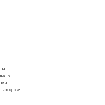
 на
омеѓу
аки,
егистарски