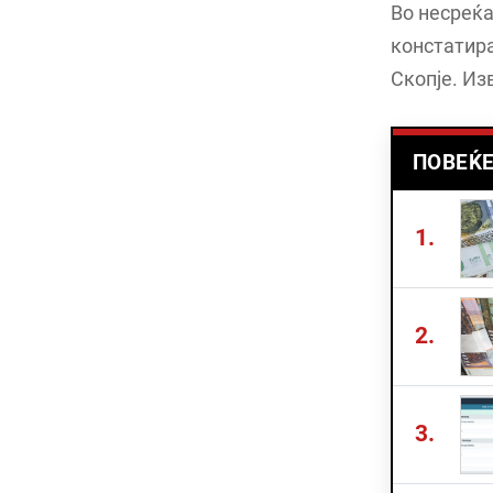
Во несреќа
констатира
Скопје. Из
ПОВЕЌЕ
1.
2.
3.