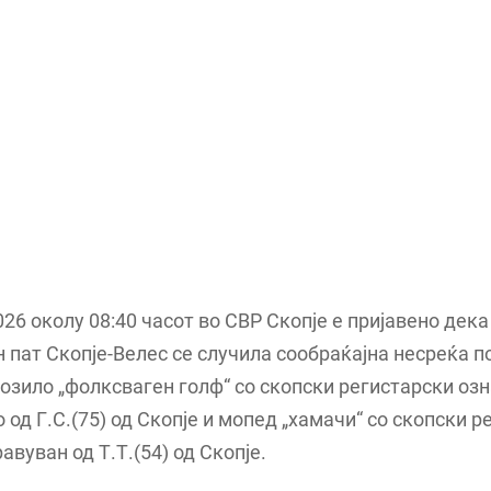
026 околу 08:40 часот во СВР Скопје е пријавено дека
 пат Скопје-Велес се случила сообраќајна несреќа п
озило „фолксваген голф“ со скопски регистарски озн
 од Г.С.(75) од Скопје и мопед „хамачи“ со скопски р
авуван од Т.Т.(54) од Скопје.