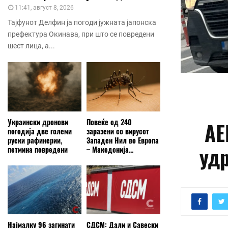
11:41, август 8, 2026
Тајфунот Делфин ја погоди јужната јапонска
префектура Окинава, при што се повредени
шест лица, а...
Украински дронови
Повеќе од 240
АЕ
погодија две големи
заразени со вирусот
руски рафинерии,
Западен Нил во Европа
удр
петмина повредени
– Македонија...
Најмалку 96 загинати
СДСМ: Дали и Савески