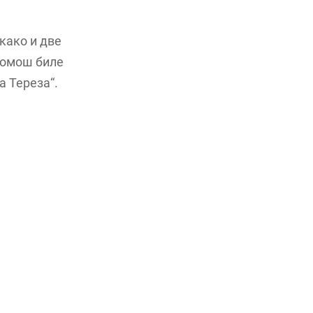
како и две
помош биле
а Тереза“.