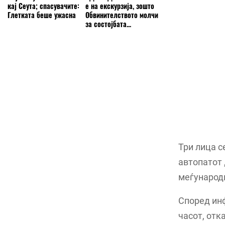
кај Сеута; спасувачите:
е на екскурзија, зошто
Глетката беше ужасна
Обвинителството молчи
за состојбата...
Три лица с
автопатот 
меѓународн
Според инф
часот, отк