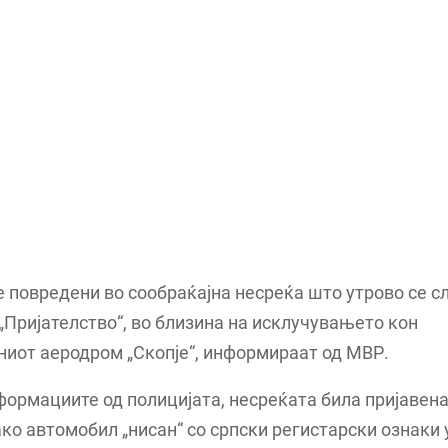
е повредени во сообраќајна несреќа што утрово се с
„Пријателство“, во близина на исклучувањето кон
иот аеродром „Скопје“, информираат од МВР.
ормациите од полицијата, несреќата била пријавена
ако автомобил „нисан“ со српски регистарски ознаки 