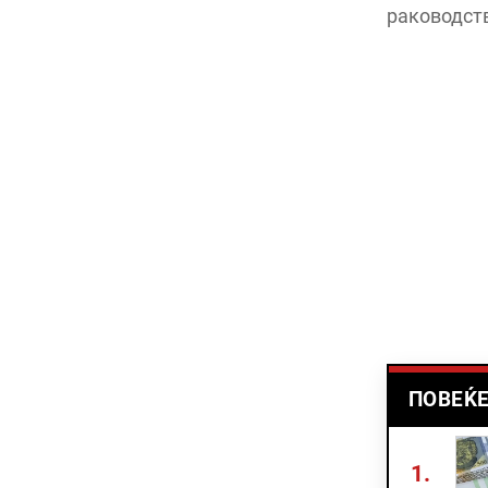
раководств
ПОВЕЌЕ
1.