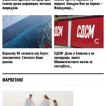
големи руски рафинерии, петмина
вирусот Западен Нил во Европа –
повредени
Македонија...
Најмалку 96 загинати кај Сеута;
СДСМ: Дали и Савески е на
спасувачите: Глетката беше
екскурзија, зошто
ужасна
Обвинителството молчи за
состојбата...
МАРКЕТИНГ