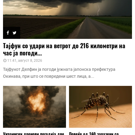
Тајфун со удари на ветрот до 216 километри на
час ја погоди...
11:41, август 8, 2026
Тајфунот Делфин ја погоди јужната јапонска префектура
Окинава, при што се повредени шест лица, а...
Украински дронови погодија две
Повеќе од 240 заразени со