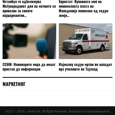
Истанбул го одбележува
Евростат: Куповната моќ на
Меѓународниот ден на мачките со
минималната плата во
приказна за своите
Македонија повисока од седум
најшармантни...
земји...
ССНМ: Новинарите мора да имаат
Најмалку седум мртви во нападот
пристап до информации
врз училиште во Тајланд
МАРКЕТИНГ
©2011 - 2026 - centar.mk. All Right Reserved. Забрането е превземање на