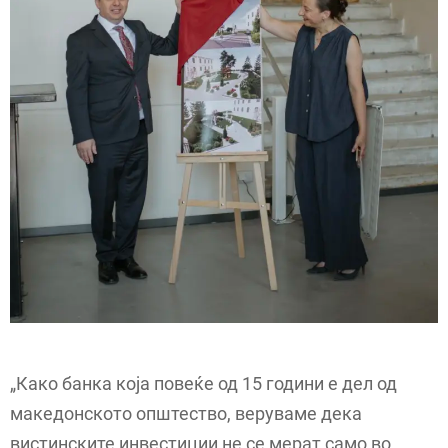
„Како банка која повеќе од 15 години е дел од
македонското општество, веруваме дека
вистинските инвестиции не се мерат само во