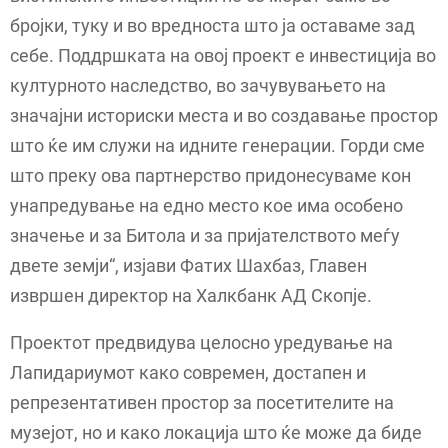
бројки, туку и во вредноста што ја оставаме зад
себе. Поддршката на овој проект е инвестиција во
културното наследство, во зачувувањето на
значајни историски места и во создавање простор
што ќе им служи на идните генерации. Горди сме
што преку ова партнерство придонесуваме кон
унапредување на едно место кое има особено
значење и за Битола и за пријателството меѓу
двете земји“, изјави Фатих Шахбаз, Главен
извршен директор на Халкбанк АД Скопје.
Проектот предвидува целосно уредување на
Лапидариумот како современ, достапен и
репрезентативен простор за посетителите на
музејот, но и како локација што ќе може да биде