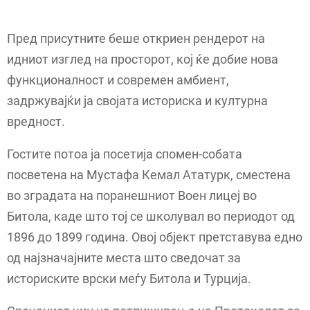
Пред присутните беше откриен рендерот на
идниот изглед на просторот, кој ќе добие нова
функционалност и современ амбиент,
задржувајќи ја својата историска и културна
вредност.
Гостите потоа ја посетија спомен-собата
посветена на Мустафа Кемал Ататурк, сместена
во зградата на поранешниот Воен лицеј во
Битола, каде што тој се школувал во периодот од
1896 до 1899 година. Овој објект претставува едно
од најзначајните места што сведочат за
историските врски меѓу Битола и Турција.