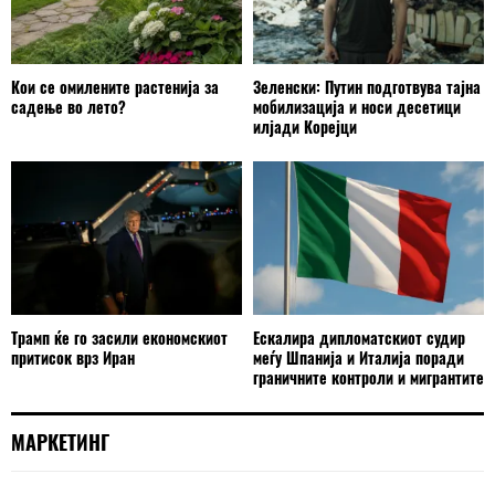
Кои се омилените растенија за
Зеленски: Путин подготвува тајна
садење во лето?
мобилизација и носи десетици
илјади Корејци
Трамп ќе го засили економскиот
Ескалира дипломатскиот судир
притисок врз Иран
меѓу Шпанија и Италија поради
граничните контроли и мигрантите
МАРКЕТИНГ