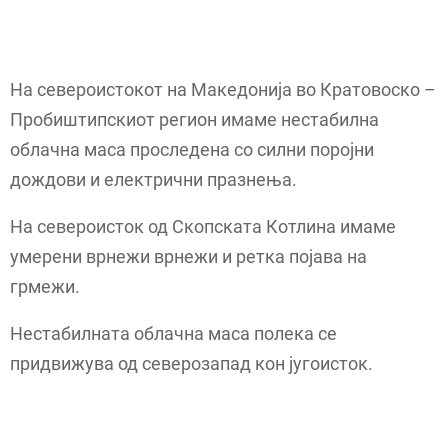
На североистокот на Македонија во Кратовоско –
Пробиштипскиот регион имаме нестабилна
облачна маса проследена со силни поројни
дождови и електрични празнења.
На североисток од Скопската Котлина имаме
умерени врнежи врнежи и ретка појава на
грмежи.
Нестабилната облачна маса полека се
придвижува од северозапад кон југоисток.