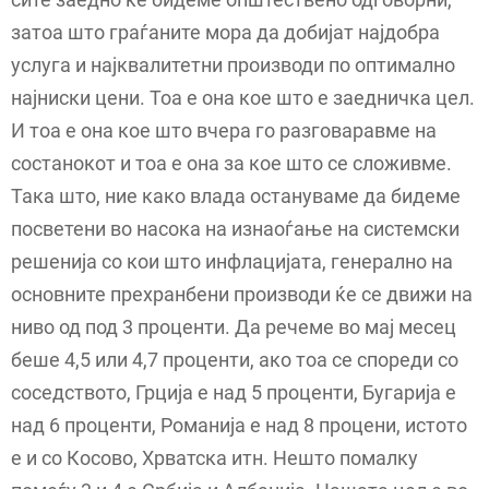
затоа што граѓаните мора да добијат најдобра
услуга и најквалитетни производи по оптимално
најниски цени. Тоа е она кое што е заедничка цел.
И тоа е она кое што вчера го разговаравме на
состанокот и тоа е она за кое што се сложивме.
Така што, ние како влада остануваме да бидеме
посветени во насока на изнаоѓање на системски
решенија со кои што инфлацијата, генерално на
основните прехранбени производи ќе се движи на
ниво од под 3 проценти. Да речеме во мај месец
беше 4,5 или 4,7 проценти, ако тоа се спореди со
соседството, Грција е над 5 проценти, Бугарија е
над 6 проценти, Романија е над 8 процени, истото
е и со Косово, Хрватска итн. Нешто помалку