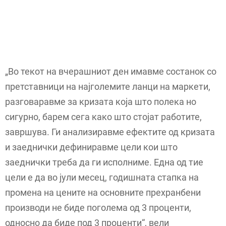
„Во текот на вчерашниот ден имавме состанок со
претставници на најголемите ланци на маркети,
разговаравме за кризата која што полека но
сигурно, барем сега како што стојат работите,
завршува. Ги анализиравме ефектите од кризата
и заеднички дефиниравме цели кои што
заеднички треба да ги исполниме. Една од тие
цели е да во јули месец, годишната стапка на
промена на цените на основните прехранбени
производи не биде поголема од 3 проценти,
односно да биде под 3 проценти“, вели