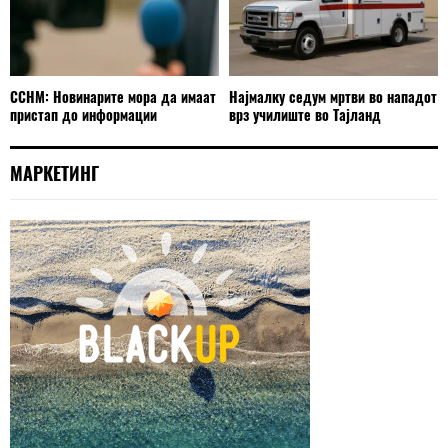
ССНМ: Новинарите мора да имаат
Најмалку седум мртви во нападот
пристап до информации
врз училиште во Тајланд
МАРКЕТИНГ