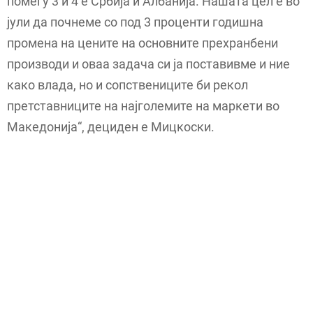
помеѓу 3 и 4 е Србија и Албанија. Нашата цел е во
јули да почнеме со под 3 проценти годишна
промена на цените на основните прехранбени
производи и оваа задача си ја поставивме и ние
како влада, но и сопствениците би рекол
претставниците на најголемите на маркети во
Македонија“, дециден е Мицкоски.