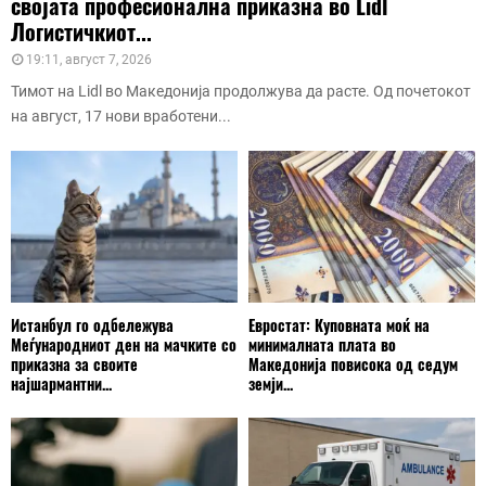
својата професионална приказна во Lidl
Логистичкиот...
19:11, август 7, 2026
Тимот на Lidl во Македонија продолжува да расте. Од почетокот
на август, 17 нови вработени...
Истанбул го одбележува
Евростат: Куповната моќ на
Меѓународниот ден на мачките со
минималната плата во
приказна за своите
Македонија повисока од седум
најшармантни...
земји...