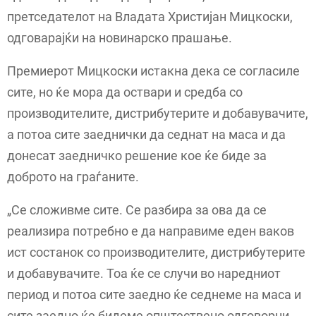
претседателот на Владата Христијан Мицкоски,
одговарајќи на новинарско прашање.
Премиерот Мицкоски истакна дека се согласиле
сите, но ќе мора да оствари и средба со
производителите, дистрибутерите и добавувачите,
а потоа сите заеднички да седнат на маса и да
донесат заедничко решение кое ќе биде за
доброто на граѓаните.
„Се сложивме сите. Се разбира за ова да се
реализира потребно е да направиме еден ваков
ист состанок со производителите, дистрибутерите
и добавувачите. Тоа ќе се случи во наредниот
период и потоа сите заедно ќе седнеме на маса и
сите заедно ќе бидеме општествено одговорни,