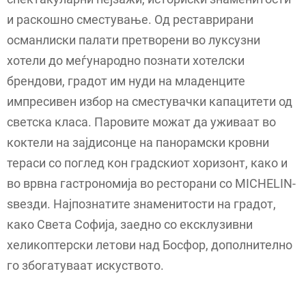
и раскошно сместување. Од реставрирани
османлиски палати претворени во луксузни
хотели до меѓународно познати хотелски
брендови, градот им нуди на младенците
импресивен избор на сместувачки капацитети од
светска класа. Паровите можат да уживаат во
коктели на зајдисонце на панорамски кровни
тераси со поглед кон градскиот хоризонт, како и
во врвна гастрономија во ресторани со MICHELIN-
ѕвезди. Најпознатите знаменитости на градот,
како Света Софија, заедно со ексклузивни
хеликоптерски летови над Босфор, дополнително
го збогатуваат искуството.