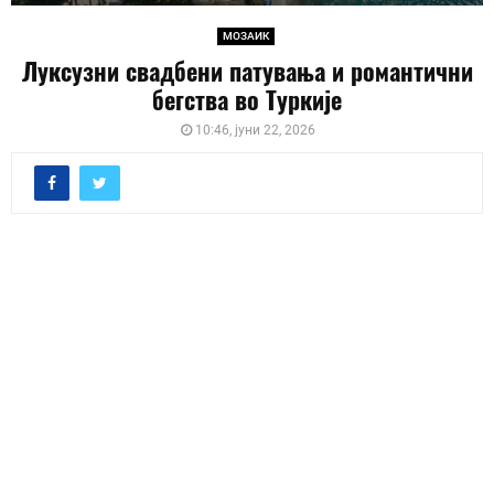
МОЗАИК
Луксузни свадбени патувања и романтични
бегства во Туркије
10:46, јуни 22, 2026