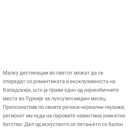
Малку дестинации во светот можат да се
споредат со романтиката и ексклузивноста на
Кападокија, што ја прави едно од најнеобичните
места во Туркије за луксузен меден месец.
Препознатлив по своите речиси нереални пејзажи,
регионот им нуди на паровите навистина уникатно
бегство. Дел од искуството се летањето со балон