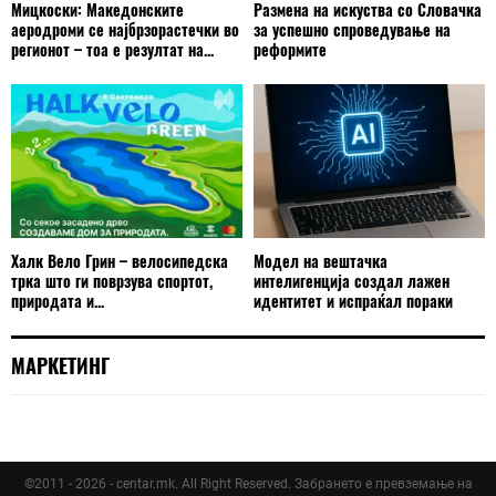
Мицкоски: Македонските
Размена на искуства со Словачка
аеродроми се најбрзорастечки во
за успешно спроведување на
регионот – тоа е резултат на...
реформите
Халк Вело Грин – велосипедска
Модел на вештачка
трка што ги поврзува спортот,
интелигенција создал лажен
природата и...
идентитет и испраќал пораки
МАРКЕТИНГ
©2011 - 2026 - centar.mk. All Right Reserved. Забрането е превземање на