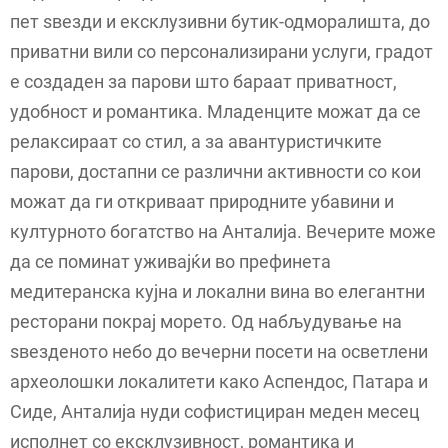
пет ѕвезди и ексклузивни бутик-одморалишта, до
приватни вили со персонализирани услуги, градот
е создаден за парови што бараат приватност,
удобност и романтика. Младенците можат да се
релаксираат со стил, а за авантуристичките
парови, достапни се различни активности со кои
можат да ги откриваат природните убавини и
културното богатство на Анталија. Вечерите може
да се поминат уживајќи во префинета
медитеранска кујна и локални вина во елегантни
ресторани покрај морето. Од набљудување на
ѕвезденото небо до вечерни посети на осветлени
археолошки локалитети како Аспендос, Патара и
Сиде, Анталија нуди софистициран меден месец
исполнет со ексклузивност, романтика и