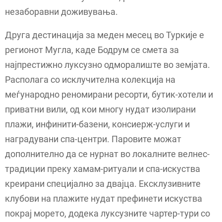
незаборавни доживувања.
Друга дестинација за меден месец во Туркије е
регионот Мугла, каде Бодрум се смета за
најпрестижно луксузно одморалиште во земјата.
Располага со исклучителна колекција на
меѓународно реномирани ресорти, бутик-хотели и
приватни вили, од кои многу нудат изолирани
плажи, инфинити-базени, консиерж-услуги и
наградувани спа-центри. Паровите можат
дополнително да се нурнат во локалните велнес-
традиции преку хамам-ритуали и спа-искуства
креирани специјално за двајца. Ексклузивните
клубови на плажите нудат префинети искуства
покрај морето, додека луксузните чартер-тури со