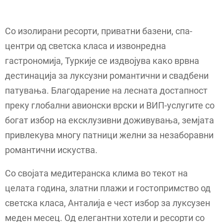
Со изолирани ресорти, приватни базени, спа-
центри од светска класа и извонредна
гастрономија, Туркије се издвојува како врвна
дестинација за луксузни романтични и свадбени
патувања. Благодарение на лесната достапност
преку глобални авионски врски и ВИП-услугите со
богат избор на ексклузивни доживувања, земјата
привлекува многу патници желни за незаборавни
романтични искуства.
Со својата медитеранска клима во текот на
целата година, златни плажи и гостопримство од
светска класа, Анталија е чест избор за луксузен
меден месец. Од елегантни хотели и ресорти со