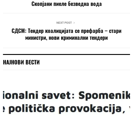
Скопјани пиеле безведна вода
NEXT POST
СДСМ: Тендер коалицијата се префарба – стари
министри, нови криминални тендери
НАЈНОВИ ВЕСТИ