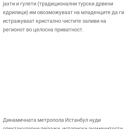
јахти и гулети (традиционални турски дрвени
едрилици) им овозможуваат на младенците да ги
истражуваат кристално чистите заливи на
регионот во целосна приватност.
Динамичната метропола Истанбул нуди
спектакуларни пејзажи, историски знаменитости