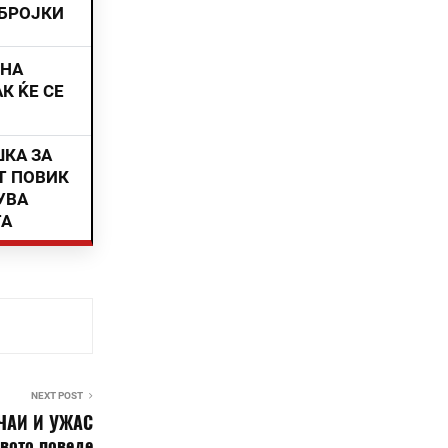
 БРОЈКИ
ИНА
К ЌЕ СЕ
ШКА ЗА
Т ПОВИК
УВА
ТА
NEXT POST
ЧАИ И УЖАС
вото поведе