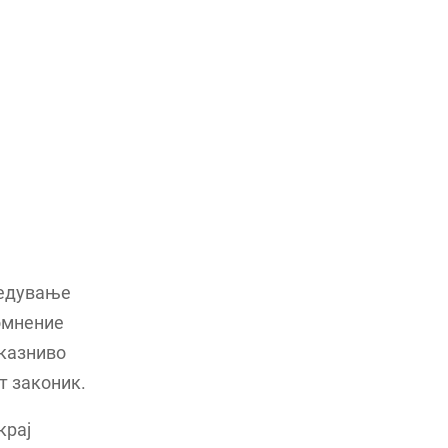
ведување
омнение
 казниво
от законик.
крај