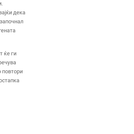
и.
вајќи дека
 започнал
тената
т ќе ги
пречува
о повтори
постапка