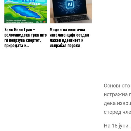
Халк Вело Грин –
Модел на вештачка
велосипедска трка што
интелигенција создал
ги поврзува спортот,
лажен идентитет и
природата и...
испраќал пораки
Основното
истражна п
дека изврш
според чле
На 18 јуни