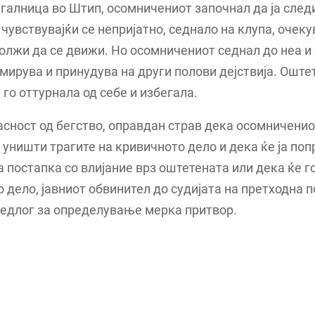
галница во Штип, осомничениот започнал да ја след
 чувствувајќи се непријатно, седнало на клупа, очеку
должи да се движи. Но осомничениот седнал до неа и
емирува и принудува на други полови дејствија. Оште
го оттурнала од себе и избегала.
сност од бегство, оправдан страв дека осомниченио
 уништи трагите на кривичното дело и дека ќе ја по
 постапка со влијание врз оштетената или дека ќе г
 дело, јавниот обвинител до судијата на претходна 
редлог за определување мерка притвор.