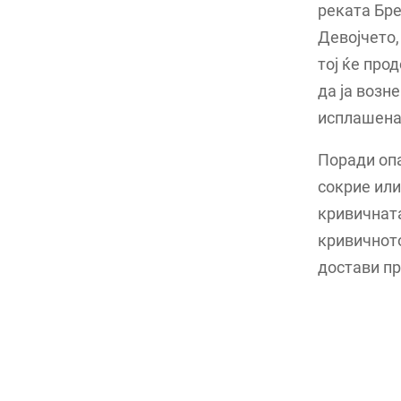
реката Бре
Девојчето,
тој ќе про
да ја возн
исплашена 
Поради опа
сокрие или
кривичната
кривичното
достави п