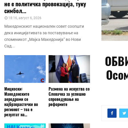
не е политичка провокација, туку
симбол...
18:16, август 6, 2026
Македонскиот национален совет соопшти
дека иницијативата за поставување на
споменикот „Мајка Македонија“ во Нови
Сад...
ОБВ
Осо
Мицкоски:
Размена на искуства со
Македонските
Словачка за успешно
аеродроми се
спроведување на
најбрзорастечки во
реформите
регионот – тоа е
резултат на...