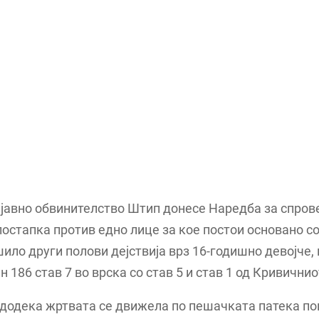
 јавно обвинителство Штип донесе Наредба за спро
остапка против едно лице за кое постои основано с
ило други полови дејствија врз 16-годишно девојче,
н 186 став 7 во врска со став 5 и став 1 од Кривични
, додека жртвата се движела по пешачката патека по