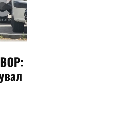
ВОР:
увал