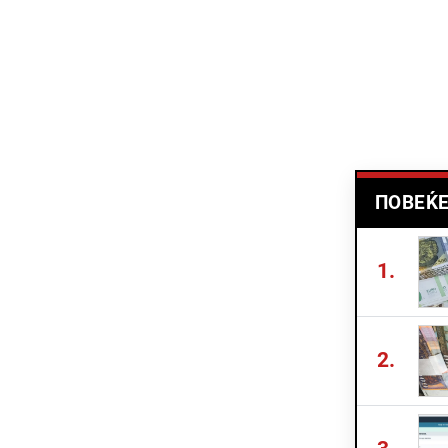
ПОВЕЌЕ
1.
2.