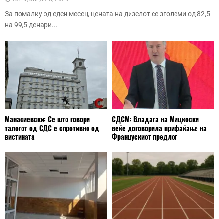
За помалку од еден месец, цената на дизелот се зголеми од 82,5
на 99,5 денари...
Манасиевски: Се што говори
СДСМ: Владата на Мицкоски
талогот од СДС е спротивно од
веќе договорила прифаќање на
вистината
Францускиот предлог