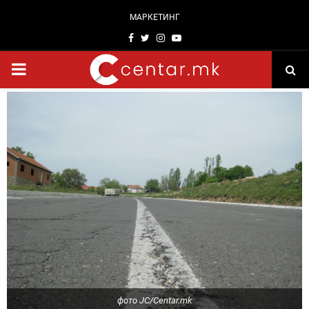
МАРКЕТИНГ
Facebook
Twitter
Instagram
Youtube
PRIMARY
MENU
фото ЈС/Centar.mk