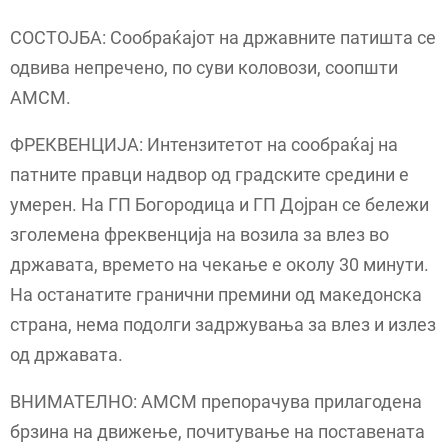
СОСТОЈБА: Сообраќајот на државните патишта се
одвива непречено, по суви коловози, соопшти
АМСМ.
ФРЕКВЕНЦИЈА: Интензитетот на сообраќај на
патните правци надвор од градските средини е
умерен. На ГП Богородица и ГП Дојран се бележи
зголемена фреквенција на возила за влез во
државата, времето на чекање е околу 30 минути.
На останатите гранични премини од македонска
страна, нема подолги задржувања за влез и излез
од државата.
ВНИМАТЕЛНО: АМСМ препорачува прилагодена
брзина на движење, почитување на поставената