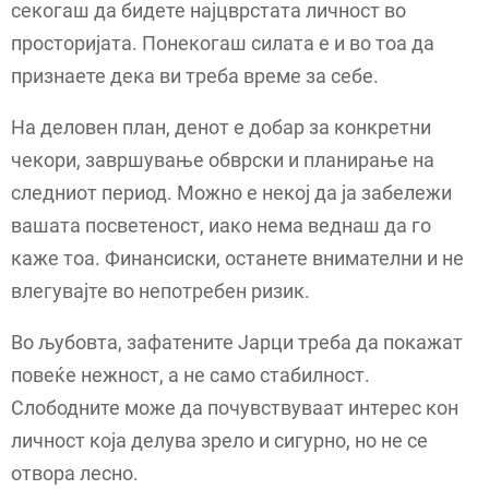
секогаш да бидете најцврстата личност во
просторијата. Понекогаш силата е и во тоа да
признаете дека ви треба време за себе.
На деловен план, денот е добар за конкретни
чекори, завршување обврски и планирање на
следниот период. Можно е некој да ја забележи
вашата посветеност, иако нема веднаш да го
каже тоа. Финансиски, останете внимателни и не
влегувајте во непотребен ризик.
Во љубовта, зафатените Јарци треба да покажат
повеќе нежност, а не само стабилност.
Слободните може да почувствуваат интерес кон
личност која делува зрело и сигурно, но не се
отвора лесно.