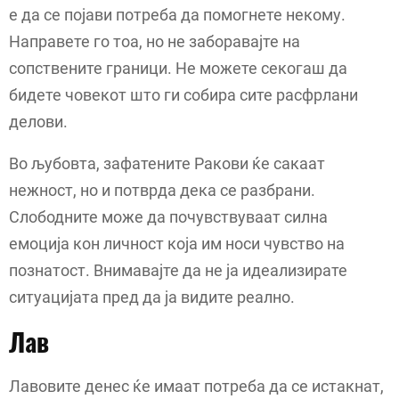
е да се појави потреба да помогнете некому.
Направете го тоа, но не заборавајте на
сопствените граници. Не можете секогаш да
бидете човекот што ги собира сите расфрлани
делови.
Во љубовта, зафатените Ракови ќе сакаат
нежност, но и потврда дека се разбрани.
Слободните може да почувствуваат силна
емоција кон личност која им носи чувство на
познатост. Внимавајте да не ја идеализирате
ситуацијата пред да ја видите реално.
Лав
Лавовите денес ќе имаат потреба да се истакнат,