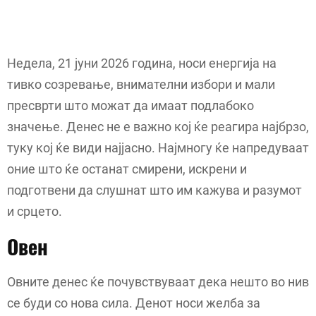
Недела, 21 јуни 2026 година, носи енергија на
тивко созревање, внимателни избори и мали
пресврти што можат да имаат подлабоко
значење. Денес не е важно кој ќе реагира најбрзо,
туку кој ќе види најјасно. Најмногу ќе напредуваат
оние што ќе останат смирени, искрени и
подготвени да слушнат што им кажува и разумот
и срцето.
Овен
Овните денес ќе почувствуваат дека нешто во нив
се буди со нова сила. Денот носи желба за