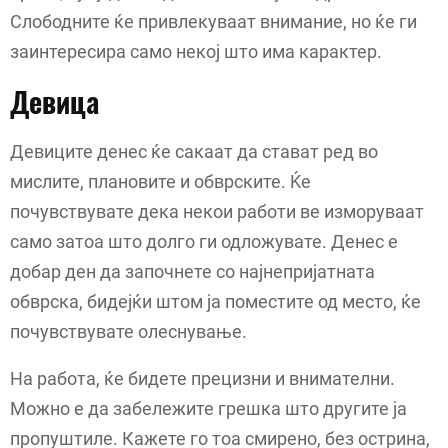
Слободните ќе привлекуваат внимание, но ќе ги
заинтересира само некој што има карактер.
Девица
Девиците денес ќе сакаат да стават ред во
мислите, плановите и обврските. Ќе
почувствувате дека некои работи ве изморуваат
само затоа што долго ги одложувате. Денес е
добар ден да започнете со најнепријатната
обврска, бидејќи штом ја поместите од место, ќе
почувствувате олеснување.
На работа, ќе бидете прецизни и внимателни.
Можно е да забележите грешка што другите ја
пропуштиле. Кажете го тоа смирено, без острина,