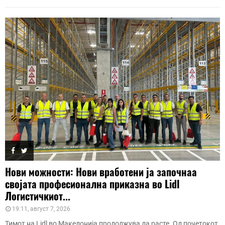
Нови можности: Нови вработени ја започнаа
својата професионална приказна во Lidl
Логистичкиот...
19:11, август 7, 2026
Тимот на Lidl во Македонија продолжува да расте. Од почетокот