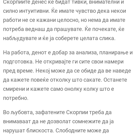
Скорпиите денес ќе бидат тивки, внимателни и
силно интуитивни. Ќе имате чувство дека некои
работи не се кажани целосно, но нема да имате
потреба веднаш да прашувате. Ќе почекате, ќе
набљудувате и ќе ја соберете целата слика.
На работа, денот е добар за анализа, планирање и
подготовка. Не откривајте ги сите свои намери
пред време. Некој може да се обиде да ве наведе
да кажете повеќе отколку што сакате. Останете
смирени и кажете само онолку колку што е
потребно.
Во љубовта, зафатените Скорпии треба да
внимаваат да не дозволат сомнежите да ја
нарушат блискоста. Слободните може да