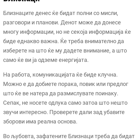
Близнаците денес ќе бидат полни со мисли,
разговори и планови. Денот може да донесе
многу информации, но не секоја информација ќе
биде еднакво важна. Ќе треба внимателно да
изберете на што ќе му дадете внимание, а што
само ќе ви ја одземе енергијата.
На работа, комуникацијата ќе биде клучна.
Можно е да добиете порака, повик или предлог
што ќе ве натера да размислувате поинаку.
Сепак, не носете одлука само затоа што нешто
звучи интересно. Проверете дали зад убавите
зборови има реална основа.
Во љубовта, зафатените Близнаци треба да бидат