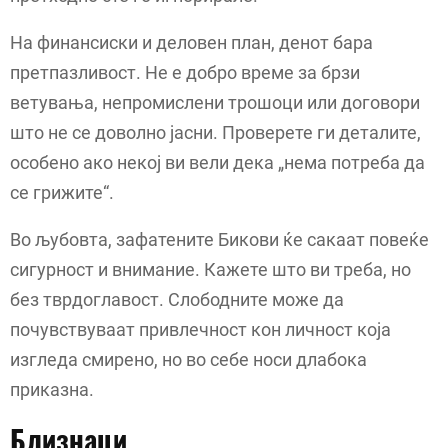
На финансиски и деловен план, денот бара
претпазливост. Не е добро време за брзи
ветувања, непромислени трошоци или договори
што не се доволно јасни. Проверете ги деталите,
особено ако некој ви вели дека „нема потреба да
се грижите“.
Во љубовта, зафатените Бикови ќе сакаат повеќе
сигурност и внимание. Кажете што ви треба, но
без тврдоглавост. Слободните може да
почувствуваат привлечност кон личност која
изгледа смирено, но во себе носи длабока
приказна.
Близнаци