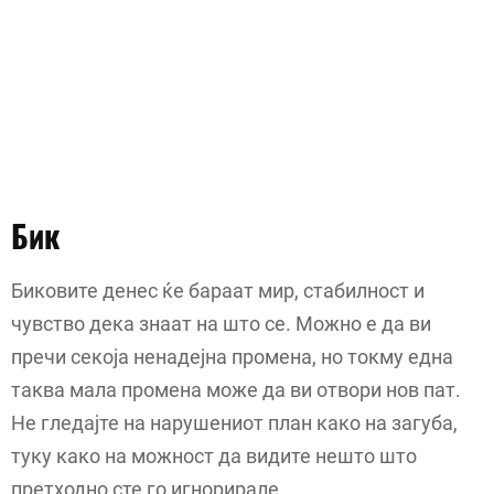
Бик
Биковите денес ќе бараат мир, стабилност и
чувство дека знаат на што се. Можно е да ви
пречи секоја ненадејна промена, но токму една
таква мала промена може да ви отвори нов пат.
Не гледајте на нарушениот план како на загуба,
туку како на можност да видите нешто што
претходно сте го игнорирале.