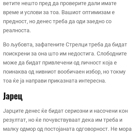
ветите нешто пред да проверите дали имате
време и услови за тоа. Вашиот оптимизам е
предност, но денес треба да оди заедно со
реалноста.
Во љубовта, зафатените Стрелци треба да бидат
поискрени за она што им недостига. Слободните
може да бидат привлечени од личност која е
поинаква од нивниот вообичаен избор, но токму
тоа ќе ја направи приказната интересна.
Јарец
Јарците денес ќе бидат сериозни и насочени кон
резултат, но ќе почувствуваат дека им треба и
малку одмор од постојаната одговорност. Не мора