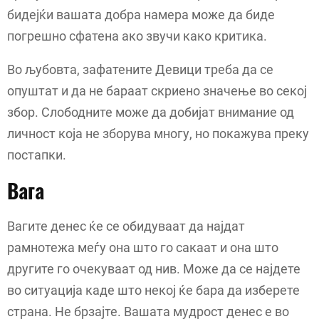
бидејќи вашата добра намера може да биде
погрешно сфатена ако звучи како критика.
Во љубовта, зафатените Девици треба да се
опуштат и да не бараат скриено значење во секој
збор. Слободните може да добијат внимание од
личност која не зборува многу, но покажува преку
постапки.
Вага
Вагите денес ќе се обидуваат да најдат
рамнотежа меѓу она што го сакаат и она што
другите го очекуваат од нив. Може да се најдете
во ситуација каде што некој ќе бара да изберете
страна. Не брзајте. Вашата мудрост денес е во