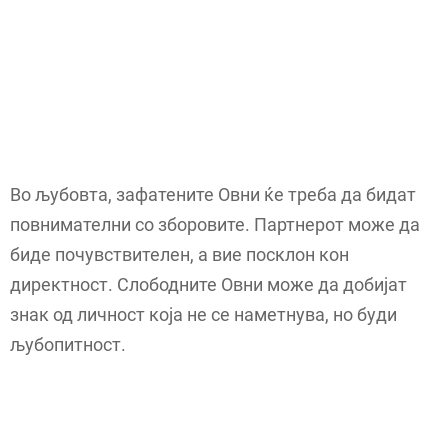
Во љубовта, зафатените Овни ќе треба да бидат
повнимателни со зборовите. Партнерот може да
биде почувствителен, а вие посклон кон
директност. Слободните Овни може да добијат
знак од личност која не се наметнува, но буди
љубопитност.