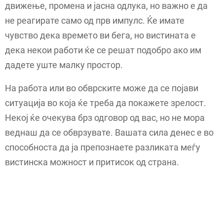
движење, промена и јасна одлука, но важно е да
не реагирате само од прв импулс. Ќе имате
чувство дека времето ви бега, но вистината е
дека некои работи ќе се решат подобро ако им
дадете уште малку простор.
На работа или во обврските може да се појави
ситуација во која ќе треба да покажете зрелост.
Некој ќе очекува брз одговор од вас, но не мора
веднаш да се обврзувате. Вашата сила денес е во
способноста да ја препознаете разликата меѓу
вистинска можност и притисок од страна.