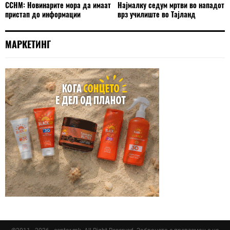
ССНМ: Новинарите мора да имаат
Најмалку седум мртви во нападот
пристап до информации
врз училиште во Тајланд
МАРКЕТИНГ