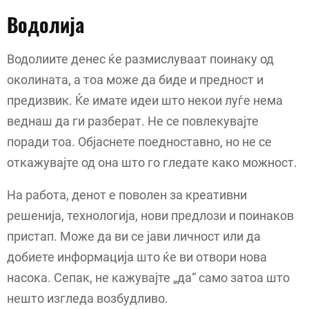
Водолија
Водолиите денес ќе размислуваат поинаку од
околината, а тоа може да биде и предност и
предизвик. Ќе имате идеи што некои луѓе нема
веднаш да ги разберат. Не се повлекувајте
поради тоа. Објаснете поедноставно, но не се
откажувајте од она што го гледате како можност.
На работа, денот е поволен за креативни
решенија, технологија, нови предлози и поинаков
пристап. Може да ви се јави личност или да
добиете информација што ќе ви отвори нова
насока. Сепак, не кажувајте „да“ само затоа што
нешто изгледа возбудливо.