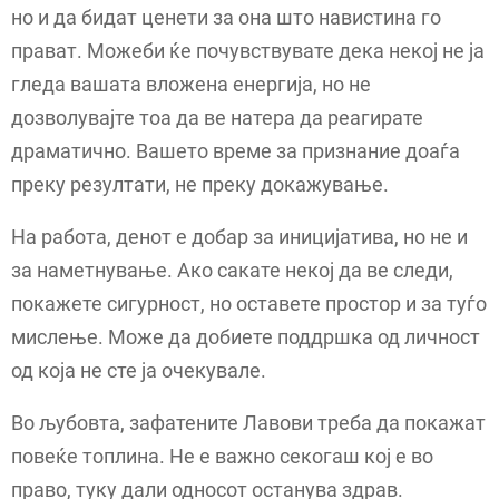
но и да бидат ценети за она што навистина го
прават. Можеби ќе почувствувате дека некој не ја
гледа вашата вложена енергија, но не
дозволувајте тоа да ве натера да реагирате
драматично. Вашето време за признание доаѓа
преку резултати, не преку докажување.
На работа, денот е добар за иницијатива, но не и
за наметнување. Ако сакате некој да ве следи,
покажете сигурност, но оставете простор и за туѓо
мислење. Може да добиете поддршка од личност
од која не сте ја очекувале.
Во љубовта, зафатените Лавови треба да покажат
повеќе топлина. Не е важно секогаш кој е во
право, туку дали односот останува здрав.