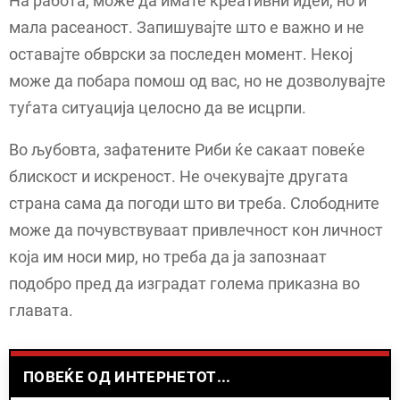
На работа, може да имате креативни идеи, но и
мала расеаност. Запишувајте што е важно и не
оставајте обврски за последен момент. Некој
може да побара помош од вас, но не дозволувајте
туѓата ситуација целосно да ве исцрпи.
Во љубовта, зафатените Риби ќе сакаат повеќе
блискост и искреност. Не очекувајте другата
страна сама да погоди што ви треба. Слободните
може да почувствуваат привлечност кон личност
која им носи мир, но треба да ја запознаат
подобро пред да изградат голема приказна во
главата.
ПОВЕЌЕ ОД ИНТЕРНЕТОТ...