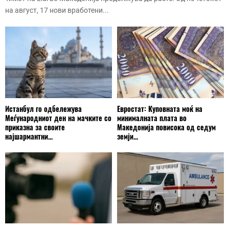
на август, 17 нови вработени...
Истанбул го одбележува
Евростат: Куповната моќ на
Меѓународниот ден на мачките со
минималната плата во
приказна за своите
Македонија повисока од седум
најшармантни...
земји...