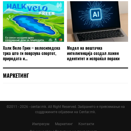
Халк Вело Грин – велосипедска
Модел на вештачка
трка што ги поврзува спортот,
интелигенција создал лажен
природата и...
идентитет и испраќал пораки
МАРКЕТИНГ
©2011 - 2026 - centar.mk. All Right Reserved. Забрането е превземање на
соддржините објавени на Centar.mk.
Импресум
Маркетинг
Контакти