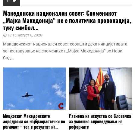
Македонски национален совет: Споменикот
„Мајка Македонија“ не е политичка провокација,
туку симбол...
18:16, август 6, 2026
Македонскиот национален совет соопшти дека иницијативата
за поставување на споменикот „Мајка Македонија“ во Нови
Сад...
Мицкоски: Македонските
Размена на искуства со Словачка
аеродроми се најбрзорастечки во
за успешно спроведување на
регионот – тоа е резултат на...
реформите