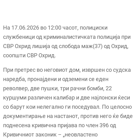
На 17.06.2026 во 12:00 часот, полициски
службеници од криминалистичката полиција при
СВР Охрид лишија од слобода маж(37) од Охрид,
соопшти СВР Охрид.
При претрес во неговиот дом, извршен со судска
наредба, пронајдени и одземени се еден
револвер, две пушки, три рачни бомби, 22
куршуми различен калибар и две најлонски ќеси
со барут кои нелегално ги поседувал. По целосно
документирање на настанот, против него ќе биде
поднесена кривична пријава по член 396 од
Кривичниот законик – „неовластено