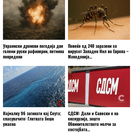
Украински дронови погодија две
Повеќе од 240 заразени со
големи руски рафинерии, петмина
вирусот Западен Нил во Европа –
повредени
Македонија...
Најмалку 96 загинати кај Сеута;
СДСМ: Дали и Савески е на
спасувачите: Глетката беше
екскурзија, зошто
ужасна
Обвинителството молчи за
состојбата...