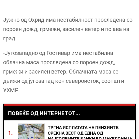
Јужно од Охрид има нестабилност проследена со
пороен дожд, грмежи, засилен ветер и појава на
град.
-Југозападно од Гостивар има нестабилна
облачна маса проследена со пороен дожд,
грмежи и засилен ветер. Облачната маса се
движи од југозапад кон североисток, соопшти
УХМР.
ПОВЕЌЕ ОД ИНТЕРНЕТОТ...
ТРГНА ИСПЛАТАТА НА ПЕНЗИИТЕ:
1.
СРЕЌНА ВЕСТ ОД ЕДНА ОД
НАЈГОЛЕМИТЕ БАНКИ ВО МАКЕДОНИЈА