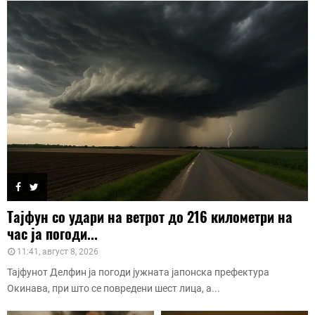
Тајфун со удари на ветрот до 216 километри на
час ја погоди...
11:41, август 8, 2026
Тајфунот Делфин ја погоди јужната јапонска префектура
Окинава, при што се повредени шест лица, а...