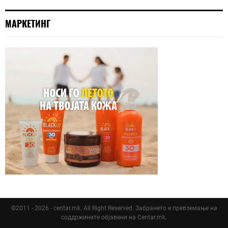
МАРКЕТИНГ
©2011 - 2026 - centar.mk. All Right Reserved. Забрането е превземање на
соддржините објавени на Centar.mk.