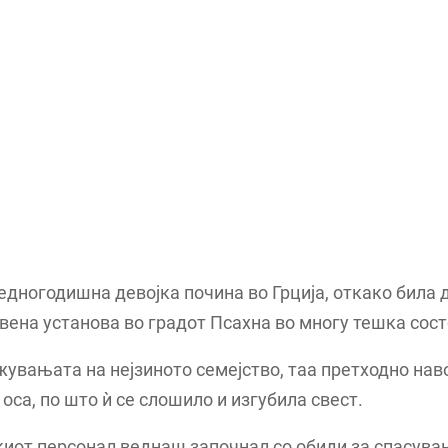
едногодишна девојка почина во Грција, откако била 
вена установа во градот Псахна во многу тешка сост
увањата на нејзиното семејство, таа претходно нав
 оса, по што ѝ се слошило и изгубила свест.
от персонал веднаш започнал со обиди за спасувањ