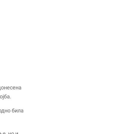
донесена
ојба.
одно била
е, но и