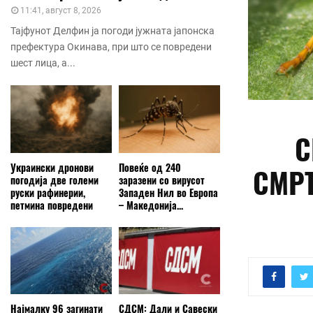
11:41, август 8, 2026
Тајфунот Делфин ја погоди јужната јапонска
префектура Окинава, при што се повредени
шест лица, а...
С
Украински дронови
Повеќе од 240
СМРТ
погодија две големи
заразени со вирусот
руски рафинерии,
Западен Нил во Европа
петмина повредени
– Македонија...
Најмалку 96 загинати
СДСМ: Дали и Савески