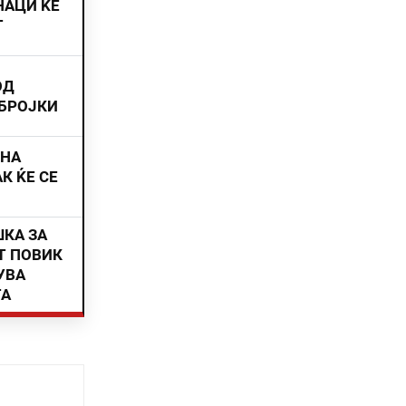
НАЦИ ЌЕ
Т
ОД
 БРОЈКИ
ИНА
К ЌЕ СЕ
ШКА ЗА
Т ПОВИК
УВА
ТА