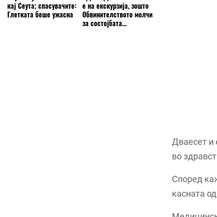
кај Сеута; спасувачите:
е на екскурзија, зошто
Глетката беше ужасна
Обвинителството молчи
за состојбата...
Дваесет и 
во здравст
Според каж
касната од
Медицински