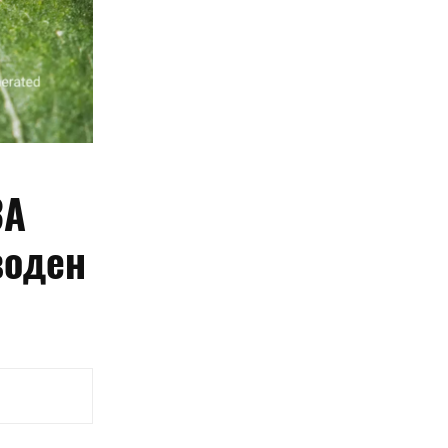
ЗА
воден