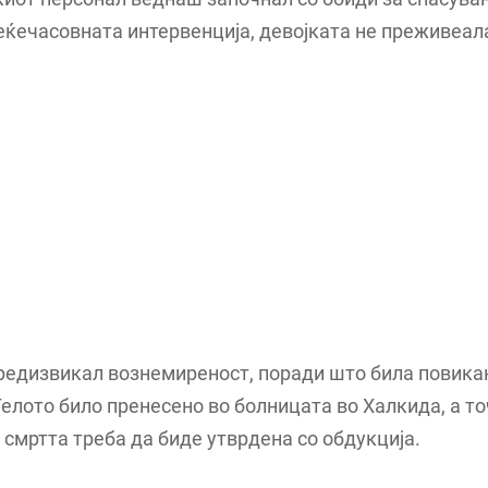
еќечасовната интервенција, девојката не преживеал
редизвикал вознемиреност, поради што била повика
Телото било пренесено во болницата во Халкида, а т
 смртта треба да биде утврдена со обдукција.