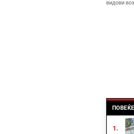
видови воз
ПОВЕЌЕ
1.