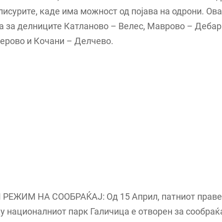
лисурите, каде има можност од појава на одрони. Ов
а за делниците Катланово – Велес, Маврово – Дебар 
ерово и Кочани – Делчево.
РЕЖИМ НА СООБРАЌАЈ: Од 15 Април, патниот праве
у националниот парк Галичица е отворен за сообраќа