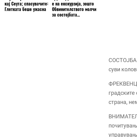
кај Сеута; спасувачите:
е на екскурзија, зошто
Глетката беше ужасна
Обвинителството молчи
за состојбата...
СОСТОЈБА: 
суви колов
ФРЕКВЕНЦИЈ
градските 
страна, не
ВНИМАТЕЛН
почитување
управување