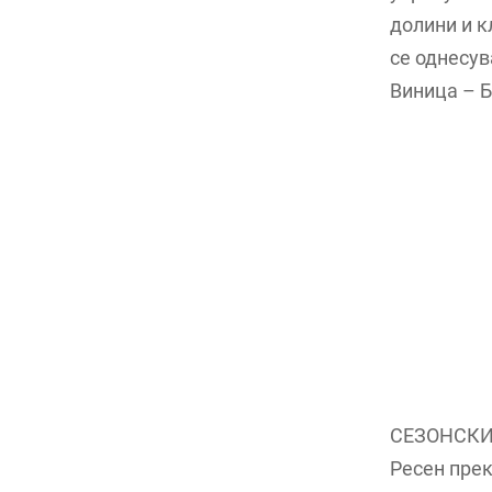
долини и к
се однесув
Виница – Б
СЕЗОНСКИ 
Ресен прек