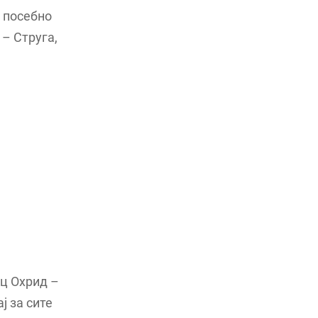
а посебно
– Струга,
ц Охрид –
ј за сите