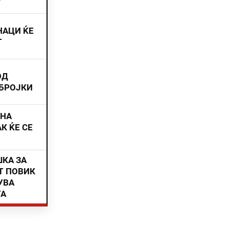
НАЦИ ЌЕ
Т
ОД
 БРОЈКИ
ИНА
К ЌЕ СЕ
ШКА ЗА
Т ПОВИК
УВА
ТА