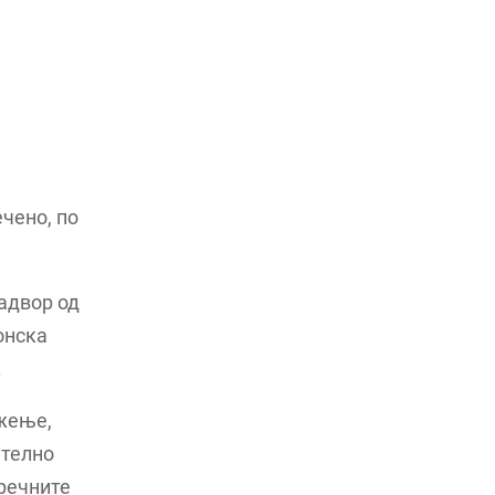
чено, по
адвор од
онска
.
жење,
ателно
 речните