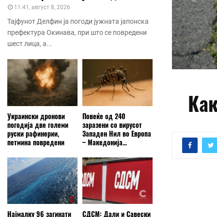
11:41, август 8, 2026
Тајфунот Делфин ја погоди јужната јапонска
префектура Окинава, при што се повредени
шест лица, а...
Как
Украински дронови
Повеќе од 240
погодија две големи
заразени со вирусот
руски рафинерии,
Западен Нил во Европа
петмина повредени
– Македонија...
Најмалку 96 загинати
СДСМ: Дали и Савески