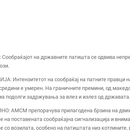
Сообраќајот на државните патишта се одвива непре
ози.
А: Интензитетот на сообраќај на патните правци н
средини е умерен. На граничните премини, од макед
ма подолги задржувања за влез и излез од државата
О: АМСМ препорачува прилагодена брзина на дви
 на поставената сообраќајна сигнализација и вним
 со возилата, особено на патиштата низ котлините,