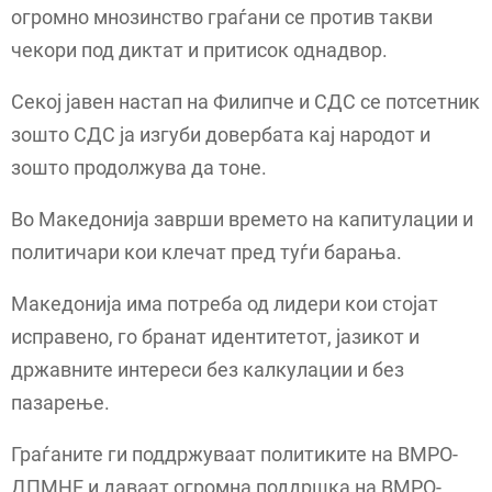
огромно мнозинство граѓани се против такви
чекори под диктат и притисок однадвор.
Секој јавен настап на Филипче и СДС се потсетник
зошто СДС ја изгуби довербата кај народот и
зошто продолжува да тоне.
Во Македонија заврши времето на капитулации и
политичари кои клечат пред туѓи барања.
Македонија има потреба од лидери кои стојат
исправено, го бранат идентитетот, јазикот и
државните интереси без калкулации и без
пазарење.
Граѓаните ги поддржуваат политиките на ВМРО-
ДПМНЕ и даваат огромна поддршка на ВМРО-