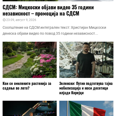
СДСМ: Мицкоски објави видео 35 години
независност – промоција на СДСМ
23:09, август 9, 2026
Соопштение на СДСМ интегрален текст: Христијан Мицкоски
денеска објави видео по повод 35 години независност...
Кои се омилените растенија за
Зеленски: Путин подготвува тајна
садење во лето?
мобилизација и носи десетици
илјади Корејци