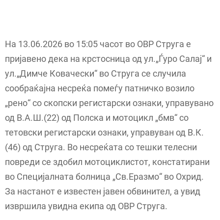
На 13.06.2026 во 15:05 часот во ОВР Струга е
пријавено дека на крстосница од ул.„Ѓуро Салај“ и
ул.„Димче Ковачески“ во Струга се случила
сообраќајна несреќа помеѓу патничко возило
„рено“ со скопски регистарски ознаки, управувано
од В.А.Ш.(22) од Полска и мотоцикл „бмв“ со
тетовски регистарски ознаки, управуван од В.К.
(46) од Струга. Во несреќата со тешки телесни
повреди се здобил мотоциклистот, констатирани
во Специјалната болница „Св.Еразмо“ во Охрид.
За настанот е известен јавен обвинител, а увид
извршила увидна екипа од ОВР Струга.