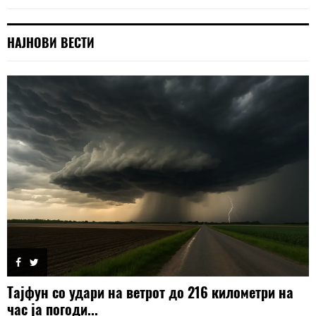
НАЈНОВИ ВЕСТИ
Тајфун со удари на ветрот до 216 километри на
час ја погоди...