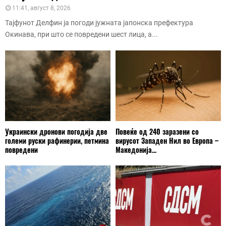
11:41, август 8, 2026
Тајфунот Делфин ја погоди јужната јапонска префектура
Окинава, при што се повредени шест лица, а...
Украински дронови погодија две
Повеќе од 240 заразени со
големи руски рафинерии, петмина
вирусот Западен Нил во Европа –
повредени
Македонија...