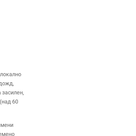
 локално
 дожд,
а засилен,
(над 60
емени
ремено