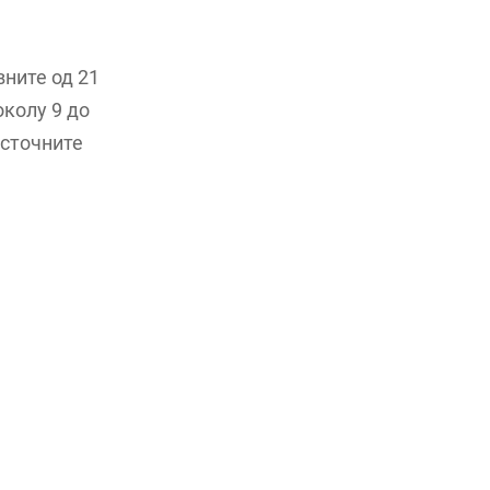
вните од 21
околу 9 до
источните