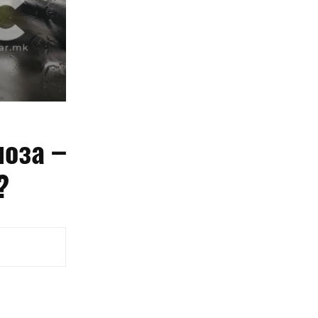
ноза –
?