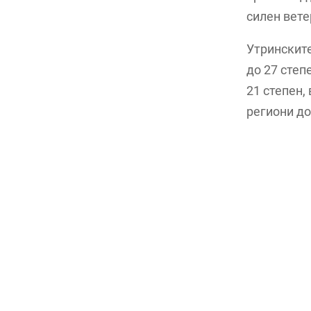
силен вете
Утринските
до 27 степ
21 степен,
региони до