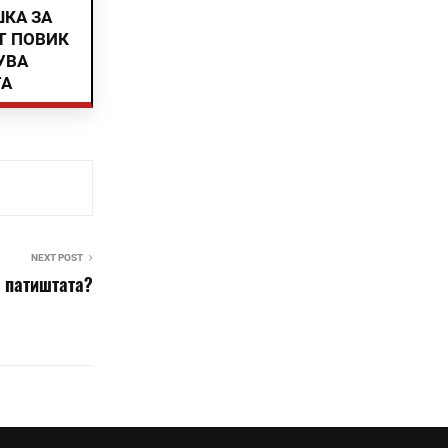
ШКА ЗА
Т ПОВИК
УВА
ТА
NEXT POST
а патиштата?