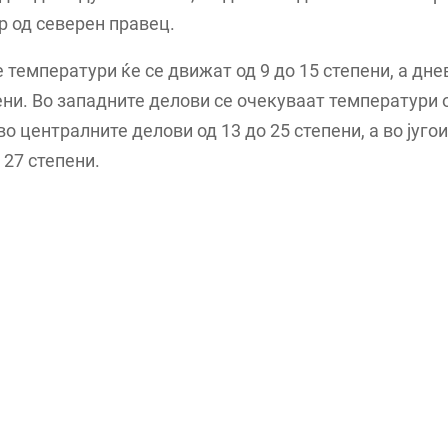
р од северен правец.
 температури ќе се движат од 9 до 15 степени, а дне
ени. Во западните делови се очекуваат температури 
 во централните делови од 13 до 25 степени, а во југо
 27 степени.