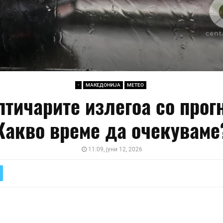
-
МАКЕДОНИЈА
МЕТЕО
тичарите излегоа со прог
Какво време да очекуваме
11:09, јуни 12, 2026