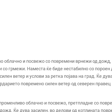
о облачно и посвежо со повремени врнежи од дожд,
 со грмежи. Наместа ќе биде нестабилно со пороен
силен ветер и услови за ретка појава на град. Ќе дув
дарието повремено силен ветер од северeн правец 
 променливо облачно и посвежо, претпладне со повр
дожд. Ќе дува засилен, во делови од котлината пов