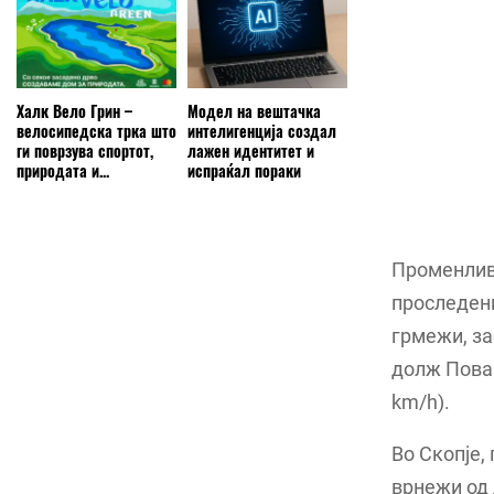
Халк Вело Грин –
Модел на вештачка
велосипедска трка што
интелигенција создал
ги поврзува спортот,
лажен идентитет и
природата и...
испраќал пораки
Променлив
проследени
грмежи, за
долж Повар
km/h).
Во Скопје,
врнежи од 