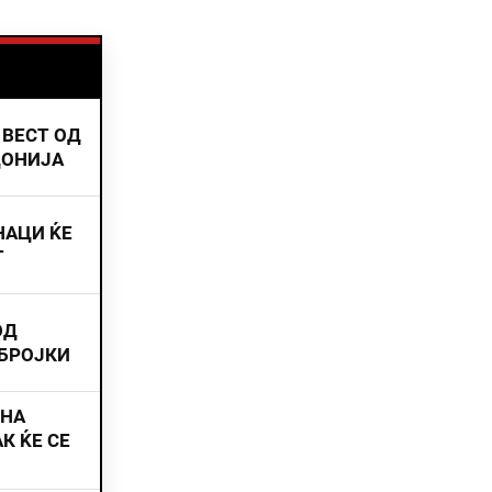
 ВЕСТ ОД
ДОНИЈА
НАЦИ ЌЕ
Т
ОД
 БРОЈКИ
ИНА
К ЌЕ СЕ