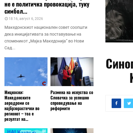
не е политичка провокација, туку
симбол...
18:16, август 6, 2026
Македонскиот национален совет соопшти
дека иницијативата за поставување на
споменикот „Мајка Македонија“ во Нови
Сад...
Синоп
Мицкоски:
Размена на искуства со
Македонските
Словачка за успешно
аеродроми се
спроведување на
најбрзорастечки во
реформите
регионот – тоа е
резултат на...