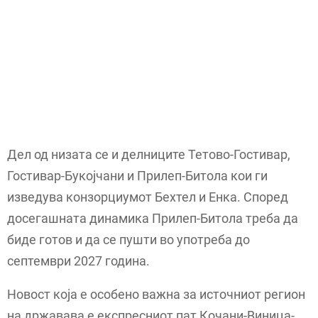
Дел од низата се и делниците Тетово-Гостивар,
Гостивар-Букојчани и Прилеп-Битола кои ги
изведува конзорциумот Бехтел и Енка. Според
досегашната динамика Прилеп-Битола треба да
биде готов и да се пушти во употреба до
септември 2027 година.
Новост која е особено важна за источниот регион
на државава е експресниот пат Кочани-Виница-