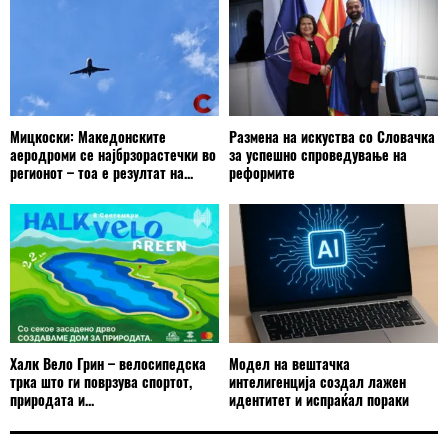
Мицкоски: Македонските
Размена на искуства со Словачка
аеродроми се најбрзорастечки во
за успешно спроведување на
регионот – тоа е резултат на...
реформите
Халк Вело Грин – велосипедска
Модел на вештачка
трка што ги поврзува спортот,
интелигенција создал лажен
природата и...
идентитет и испраќал пораки