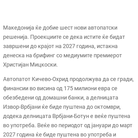
Македонија ќе добие шест нови автопатски
решенија. Проекциите се дека истите ќе бидат
завршени до крајот на 2027 година, истакна
денеска на брифинг со медиумите премиерот
Христијан Мицкоски.
Автопатот Кичево-Охрид продолжува да се гради,
финансии во висина од 175 милиони евра се
обезбедени од домашни банки, а делницата
Извор-Врбјани ќе биде пуштена до октомври,
додека делницата Врбјани-Ботун е веќе пуштена
во употреба. Веќе во периодот од јануари до март
2027 година ќе биде пуштена во употреба и