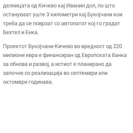
делницата од Кичево кај Иванин дол, по што
остануваат уште 3 километри кај Букојчани кои
треба да се поврзат со автопатот кој го градат
Бехтел и Енка.
Проектот Букојчани-Кичево во вредност од 220
милиони евра е финансиран од Европската банка
за обнова и развој, а истиот е планирано да
започне со реализација во септември или
октомври годинава.