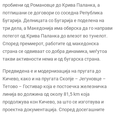
пробиени од Романовце до Крива Паланка, а
потпишани се договори со соседна Република
Бугарија. Делницата со Бугарија е поделена на
три дела, а Македонија има обврска да го направи
потегот од Крива Паланка до влезот во тунелот.
Според премиерот, работите од македонска
страна се одвиваат со добра динамика, меѓутоа
такви активности нема и од бугарска страна.
Предвидена е и модернизација на пругата до
Кичево, како и на пругата Скопје – Јегуновце –
Тетово – Гостивар која е постоечка железничка
линија во должина од околу 81,5 km која
продолжува кон Кичево, за што се изготвува и
проектна документација. Според досегашните