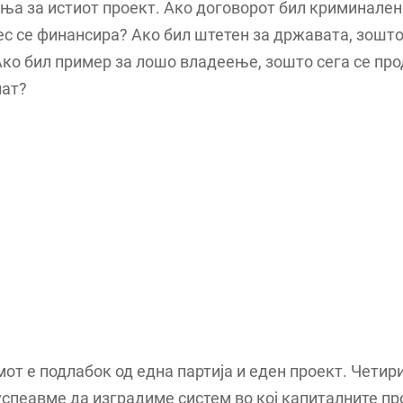
а за истиот проект. Ако договорот бил криминален
с се финансира? Ако бил штетен за државата, зошто
ко бил пример за лошо владеење, зошто сега се пр
пат?
от е подлабок од една партија и еден проект. Четир
успеавме да изградиме систем во кој капиталните пр