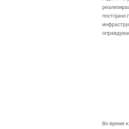
реализираа
постојано 
инфраструк
оправдува
Во време к