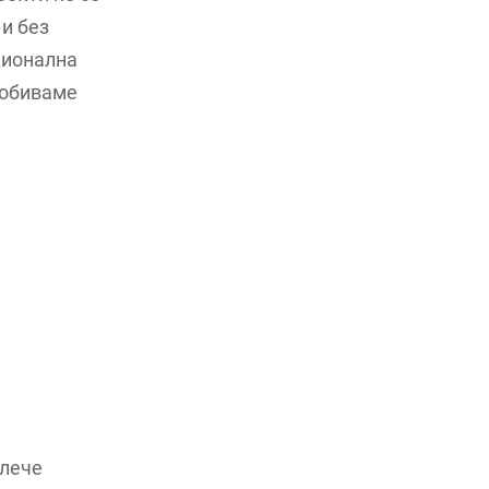
и без
ционална
добиваме
влече