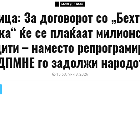
-
МАКЕДОНИЈА
ица: За договорот со „Бехт
ка“ ќе се плаќаат милион
ити – наместо репрограм
ДПМНЕ го задолжи народо
15:53, јуни 8, 2026