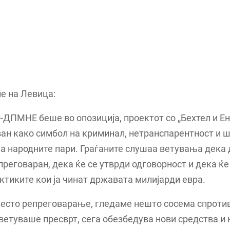
е на Левица:
ДПМНЕ беше во опозиција, проектот со „Бехтел и Е
ан како симбол на криминал, нетранспарентност и 
а народните пари. Граѓаните слушаа ветувања дека
преговаран, дека ќе се утврди одговорност и дека ќе
актиките кои ја чинат државата милијарди евра.
место репреговарање, гледаме нешто сосема спротив
 ветуваше пресврт, сега обезбедува нови средства и 