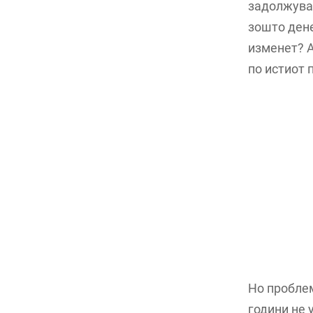
задолжувањ
зошто дене
изменет? А
по истиот 
Но проблем
години не 