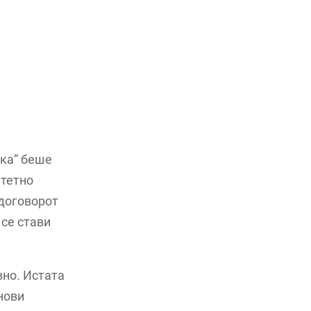
нка“ беше
штетно
 договорот
 се стави
но. Истата
нови