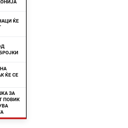
ДОНИЈА
НАЦИ ЌЕ
Т
ОД
 БРОЈКИ
ИНА
К ЌЕ СЕ
ШКА ЗА
Т ПОВИК
УВА
ТА