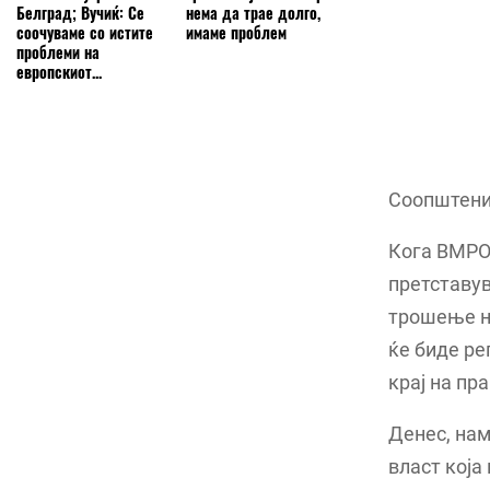
Белград; Вучиќ: Се
нема да трае долго,
соочуваме со истите
имаме проблем
проблеми на
европскиот...
Соопштени
Кога ВМРО-
претставув
трошење н
ќе биде ре
крај на пр
Денес, на
власт која