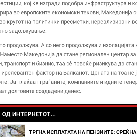
естиции, кој ќе изгради подобра инфраструктура и к
грира во европските економски текови, Македонија 
во кругот на политички пресметки, нереализирани в
ано задолжување.
то продолжува. А со него продолжува и изолацијата 
Наместо Македонија да стане регионален центар за
, транспорт и бизнис, таа сè повеќе ризикува да ста
 ирелевантен фактор на Балканот. Цената на тоа не 
те. Ја плаќаат граѓаните, компаниите и идните гене
аат долговите создадени денес.
 ОД ИНТЕРНЕТОТ...
ТРГНА ИСПЛАТАТА НА ПЕНЗИИТЕ: СРЕЌНА