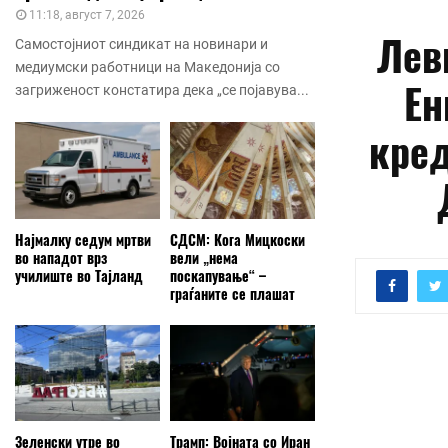
11:18, август 7, 2026
Лев
Самостојниот синдикат на новинари и
медиумски работници на Македонија со
Ен
загриженост констатира дека „се појавува...
кред
Најмалку седум мртви
СДСМ: Кога Мицкоски
во нападот врз
вели „нема
училиште во Тајланд
поскапување“ –
граѓаните се плашат
Зеленски утре во
Трамп: Војната со Иран