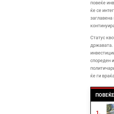
повеќе инв
ќе се инте
заглавена 
континуир
Статус кво
државата. 
инвестиции
спореден и
политичари
ќе ги враќ
ПОВЕЌЕ
1.