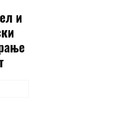
ел и
ски
ирање
т