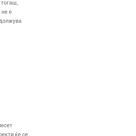
 тогаш,
 не е
одолжува
иесет
оекти ќе се