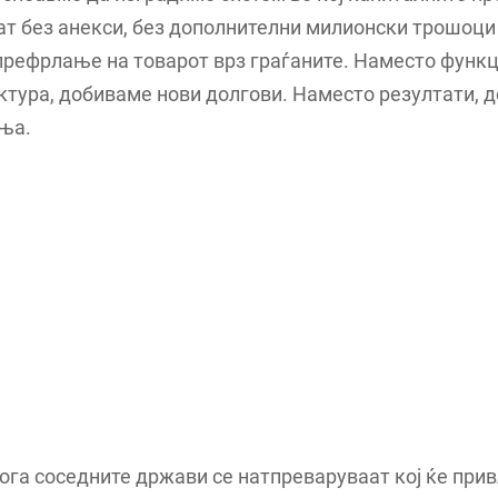
т без анекси, без дополнителни милионски трошоци 
префрлање на товарот врз граѓаните. Наместо функ
тура, добиваме нови долгови. Наместо резултати, 
ња.
ога соседните држави се натпреваруваат кој ќе при