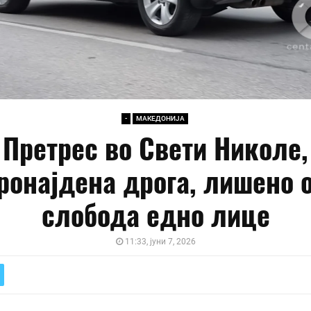
-
МАКЕДОНИЈА
Претрес во Свети Николе,
ронајдена дрога, лишено 
слобода едно лице
11:33, јуни 7, 2026