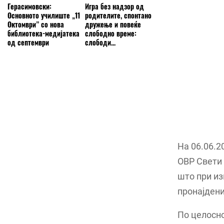
Герасимовски:
Игра без надзор од
Основното училиште „11
родителите, спонтано
Октомври” со нова
дружење и повеќе
библиотека-медијатека
слободно време:
од септември
слободи...
На 06.06.2
ОВР Свети 
што при из
пронајдени
По целосно