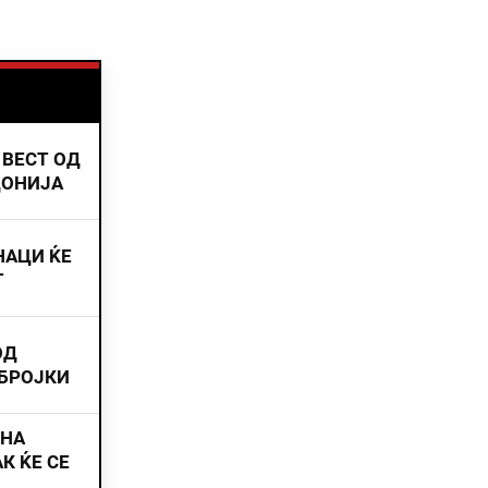
 ВЕСТ ОД
ДОНИЈА
НАЦИ ЌЕ
Т
ОД
 БРОЈКИ
ИНА
К ЌЕ СЕ