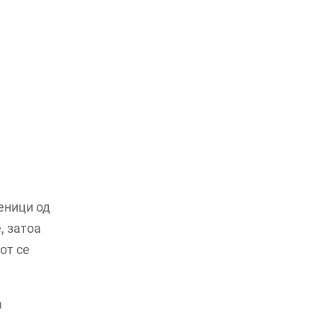
еници од
, затоа
от се
а