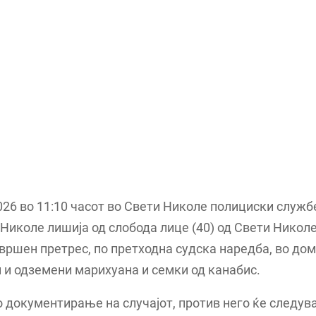
026 во 11:10 часот во Свети Николе полициски служб
Николе лишија од слобода лице (40) од Свети Николе
вршен претрес, по претходна судска наредба, во дом
 и одземени марихуана и семки од канабис.
 документирање на случајот, против него ќе следув