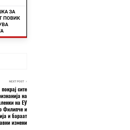
ШКА ЗА
Т ПОВИК
УВА
ТА
NEXT POST
 покрај сите
изнанија на
членки на ЕУ
о Филипче и
ија и бараат
тавни измени