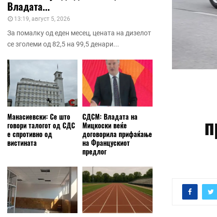
Владата...
13:19, август 5, 2026
За помалку од еден месец, цената на дизелот
се зголеми од 82,5 на 99,5 денари...
Манасиевски: Се што
СДСМ: Владата на
п
говори талогот од СДС
Мицкоски веќе
е спротивно од
договорила прифаќање
вистината
на Францускиот
предлог