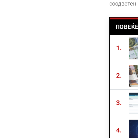
соодветен 
ПОВЕЌЕ
1.
2.
3.
4.