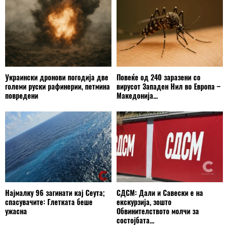
Украински дронови погодија две
Повеќе од 240 заразени со
големи руски рафинерии, петмина
вирусот Западен Нил во Европа –
повредени
Македонија...
Најмалку 96 загинати кај Сеута;
СДСМ: Дали и Савески е на
спасувачите: Глетката беше
екскурзија, зошто
ужасна
Обвинителството молчи за
состојбата...