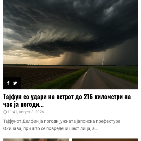
Тајфун со удари на ветрот до 216 километри на
час ја погоди...
11:41, август 8, 2026
Тајфунот Делфин ја погоди јужната јапонска префектура
Окинава, при што се повредени шест лица, а...