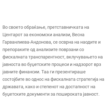
Во своето обраќање, претставничката на
Центарот за економски анализи, Весна
Гарванлиева-Андонова, се осврна на наодите и
препораките од анализите поврзани со
фискалната транспарентност, вклучувањето на
јавноста во буџетските процеси и надзорот врз
јавните финансии. Таа ги презентираше
состојбите во однос на фискалната стратегија на
државата, како и степенот на достапност на
буџетските документи за пошироката јавност.