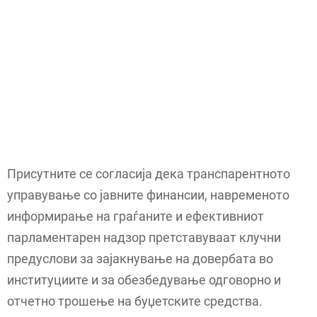
Присутните се согласија дека транспарентното
управување со јавните финансии, навременото
информирање на граѓаните и ефективниот
парламентарен надзор претставуваат клучни
предуслови за зајакнување на довербата во
институциите и за обезбедување одговорно и
отчетно трошење на буџетските средства.