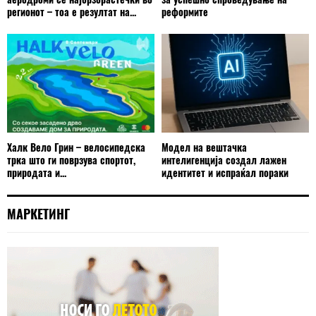
регионот – тоа е резултат на...
реформите
Халк Вело Грин – велосипедска
Модел на вештачка
трка што ги поврзува спортот,
интелигенција создал лажен
природата и...
идентитет и испраќал пораки
МАРКЕТИНГ