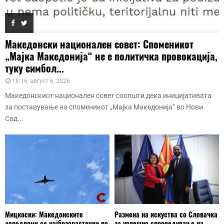
Македонски национален совет: Споменикот
„Мајка Македонија“ не е политичка провокација,
туку симбол...
18:16, август 6, 2026
Македонскиот национален совет соопшти дека иницијативата
за поставување на споменикот „Мајка Македонија“ во Нови
Сад...
Мицкоски: Македонските
Размена на искуства со Словачка
аеродроми се најбрзорастечки во
за успешно спроведување на