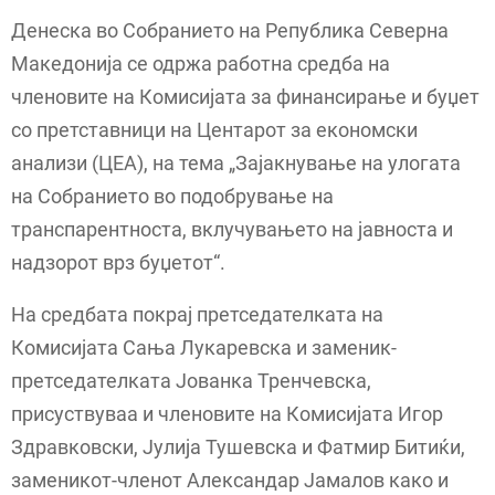
Денеска во Собранието на Република Северна
Македонија се одржа работна средба на
членовите на Комисијата за финансирање и буџет
со претставници на Центарот за економски
анализи (ЦЕА), на тема „Зајакнување на улогата
на Собранието во подобрување на
транспарентноста, вклучувањето на јавноста и
надзорот врз буџетот“.
На средбата пoкрај претседателката на
Комисијата Сања Лукаревска и заменик-
претседателката Јованка Тренчевска,
присуствуваа и членовите на Комисијата Игор
Здравковски, Јулија Тушевска и Фатмир Битиќи,
заменикот-членот Александар Јамалов како и