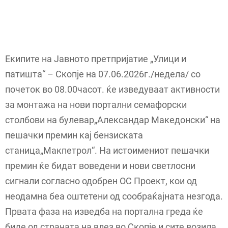
Екипите на Јавното претпријатие „Улици и
патишта“ – Скопје на 07.06.2026г./недела/ со
почеток во 08.00часот. ќе изведуваат активности
за монтажа на нови портални семафорски
столбови на булевар„Александар Македонски“ на
пешачки премин кај бензиската
станица„Макпетрол“. На истоимениот пешачки
премин ќе бидат воведени и нови светлосни
сигнали согласно одобрен ОС Проект, кои од
неодамна беа оштетени од сообраќајната незгода.
Првата фаза на изведба на портална греда ќе
биде од страната на влез во Скопје и сите возила