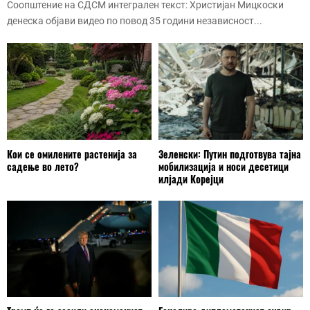
Соопштение на СДСМ интегрален текст: Христијан Мицкоски
денеска објави видео по повод 35 години независност...
Кои се омилените растенија за
Зеленски: Путин подготвува тајна
садење во лето?
мобилизација и носи десетици
илјади Корејци