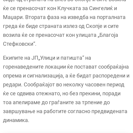
ќе се пренасочат кон Клучката за Сингелиќ и
Маџари. Втората фаза на изведба на порталната
греда ќе биде страната излез од Скопје и сите
возила ќе се пренасочат кон улицата „Благоја
Стефковски“.
Екипите на ЈП„Улици и патишта“ на
горенаведените локации ќе постават сообраќајна
опрема и сигнализација, а ќе бидат распоредени и
редари. Сообраќајот во неколку часовен период
ќе се одвива отежнато, но без прекини, поради
тоа апелираме до граѓаните за трпение до
завршување на работите согласно предвидената
динамика.