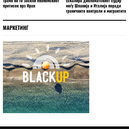
Трамп ќе го засили економскиот
Ескалира дипломатскиот судир
притисок врз Иран
меѓу Шпанија и Италија поради
граничните контроли и мигрантите
МАРКЕТИНГ