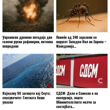
Украински дронови погодија две
Повеќе од 240 заразени со
големи руски рафинерии, петмина
вирусот Западен Нил во Европа –
повредени
Македонија...
Најмалку 96 загинати кај Сеута;
СДСМ: Дали и Савески е на
спасувачите: Глетката беше
екскурзија, зошто
ужасна
Обвинителството молчи за
состојбата...