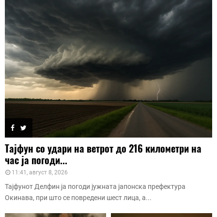
Тајфун со удари на ветрот до 216 километри на
час ја погоди...
11:41, август 8, 2026
Тајфунот Делфин ја погоди јужната јапонска префектура
Окинава, при што се повредени шест лица, а...