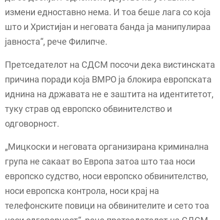
измени едноставно нема. И тоа беше лага со која
што и Христијан и неговата банда ја манипулираа
јавноста“, рече Филипче.
Претседателот на СДСМ посочи дека вистинската
причина поради која ВМРО ја блокира европската
иднина на државата не е заштита на идентитетот,
туку страв од европско обвинителство и
одговорност.
„Мицкоски и неговата организирана криминална
група не сакаат во Европа затоа што таа носи
европско судство, носи европско обвинителство,
носи европска контрола, носи крај на
телефонските повици на обвинителите и сето тоа