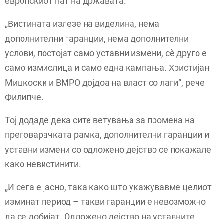
европскиот пат на државата.
„Вистината излезе на виделина, нема
дополнителни гаранции, нема дополнителни
услови, постојат само уставни измени, сѐ друго е
само измислица и само една кампања. Христијан
Мицкоски и ВМРО дојдоа на власт со лаги“, рече
Филипче.
Тој додаде дека сите ветувања за промена на
преговарачката рамка, дополнителни гаранции и
уставни измени со одложено дејство се покажале
како невистинити.
„И сега е јасно, така како што укажувавме целиот
изминат период – такви гаранции е невозможно
да се добијат. Одложено дејство на уставните