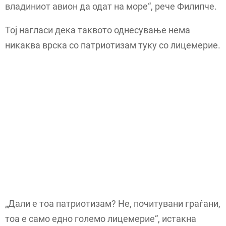
владиниот авион да одат на море“, рече Филипче.
Тој нагласи дека таквото однесување нема
никаква врска со патриотизам туку со лицемерие.
„Дали е тоа патриотизам? Не, почитувани граѓани,
тоа е само едно големо лицемерие“, истакна