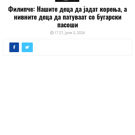
Филипче: Нашите деца да јадат корења, а
нивните деца да патуваат со бугарски
пасоши
17:21, јуни 3, 2026