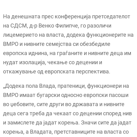
На денешната прес конференција претседателот
на СДСМ, д-р Венко Филипче, го разоличи
лицемерието на власта, додека функционерите на
ВМРО и нивните семејства си обезбедиле
европска иднина, на граѓаните и нивните деца им
нудат изолација, чекање со децении и
откажување од европската перспектива.
„Додека пола Влада, пратеници, функционери на
ВМРО имаат бугарски односно европски пасоши
во џебовите, сите други во државата и нивните
деца сега треба да чекаат со децении според нив
и замислете да јадат корења. Значи сите да јадат
корења, а Владата, претставниците на власта со