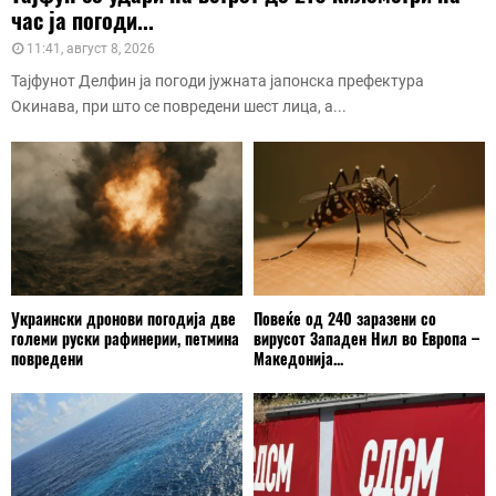
час ја погоди...
11:41, август 8, 2026
Тајфунот Делфин ја погоди јужната јапонска префектура
Окинава, при што се повредени шест лица, а...
Украински дронови погодија две
Повеќе од 240 заразени со
големи руски рафинерии, петмина
вирусот Западен Нил во Европа –
повредени
Македонија...