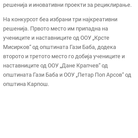
решенија и иновативни проекти за рециклирање.
На конкурсот беа избрани три најкреативни
решенија. Првото место им припадна на
учениците и наставниците од ООУ „Крсте
Мисирков“ од општината Гази Баба, додека
второто и третото место го добија учениците и
наставниците од ООУ „Дане Крапчев“ од
општината Гази Баба и ООУ „Петар Поп Арсов“ од
општина Карпош.