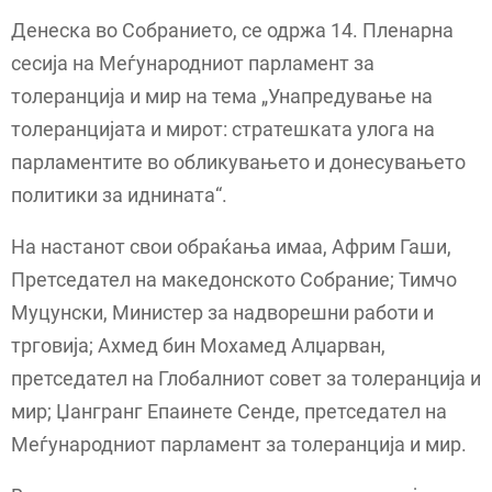
Денеска во Собранието, се одржа 14. Пленарна
сесија на Меѓународниот парламент за
толеранција и мир на тема „Унапредување на
толеранцијата и мирот: стратешката улога на
парламентите во обликувањето и донесувањето
политики за иднината“.
На настанот свои обраќања имаа, Африм Гаши,
Претседател на македонското Собрание; Тимчо
Муцунски, Министер за надворешни работи и
трговија; Ахмед бин Мохамед Алџарван,
претседател на Глобалниот совет за толеранција и
мир; Џангранг Епаинете Сенде, претседател на
Меѓународниот парламент за толеранција и мир.