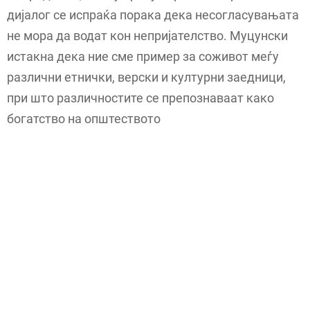
дијалог се испраќа порака дека несогласувањата
не мора да водат кон непријателство. Муцунски
истакна дека ние сме пример за соживот меѓу
различни етнички, верски и културни заедници,
при што различностите се препознаваат како
богатство на општеството