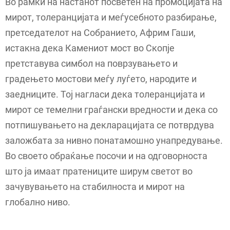
Во рамки на настанот посветен на промоцијата на
мирот, толеранцијата и меѓусебното разбирање,
претседателот на Собранието, Африм Гаши,
истакна дека Камениот мост во Скопје
претставува симбол на поврзувањето и
градењето мостови меѓу луѓето, народите и
заедниците. Тој нагласи дека толеранцијата и
мирот се темелни граѓански вредности и дека со
потпишувањето на декларацијата се потврдува
заложбата за нивно понатамошно унапредување.
Во своето обраќање посочи и на одговорноста
што ја имаат пратениците ширум светот во
зачувувањето на стабилноста и мирот на
глобално ниво.