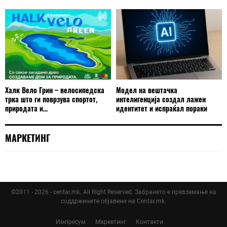
Халк Вело Грин – велосипедска
Модел на вештачка
трка што ги поврзува спортот,
интелигенција создал лажен
природата и...
идентитет и испраќал пораки
МАРКЕТИНГ
©2011 - 2026 - centar.mk. All Right Reserved. Забрането е превземање на
соддржините објавени на Centar.mk.
Импресум
Маркетинг
Контакти