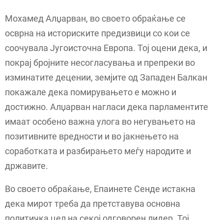
Мохамед Алџарван, во своето обраќање се
осврна на историските предизвици со кои се
соочувала Југоисточна Европа. Тој оцени дека, и
покрај бројните несогласувања и препреки во
изминатите децении, земјите од Западен Балкан
покажале дека помирувањето е можно и
достижно. Алџарван нагласи дека парламентите
имаат особено важна улога во негувањето на
позитивните вредности и во јакнењето на
соработката и разбирањето меѓу народите и
државите.
Во своето обраќање, Епаинете Сенде истакна
дека мирот треба да претставува основна
политичка цел на секој одговорен лидер. Тој