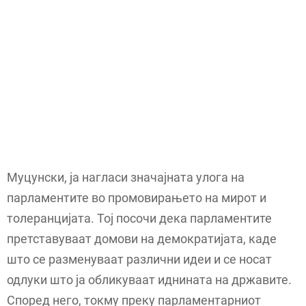
Муцунски, ја нагласи значајната улога на
парламентите во промовирањето на мирот и
толеранцијата. Тој посочи дека парламентите
претставуваат домови на демократијата, каде
што се разменуваат различни идеи и се носат
одлуки што ја обликуваат иднината на државите.
Според него, токму преку парламентарниот