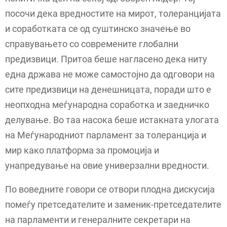
посочи дека вредностите на мирот, толеранцијата
и соработката се од суштинско значење во
справувањето со современите глобални
предизвици. Притоа беше нагласено дека ниту
една држава не може самостојно да одговори на
сите предизвици на денешницата, поради што е
неопходна меѓународна соработка и заедничко
делување. Во таа насока беше истакната улогата
на Меѓународниот парламент за толеранција и
мир како платформа за промоција и
унапредување на овие универзални вредности.
По воведните говори се отвори плодна дискусија
помеѓу претседателите и заменик-претседателите
на парламенти и генералните секретари на