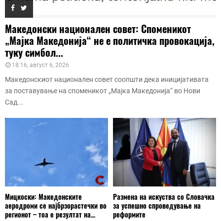
Македонски национален совет: Споменикот
„Мајка Македонија“ не е политичка провокација,
туку симбол...
18:16, август 6, 2026
Македонскиот национален совет соопшти дека иницијативата
за поставување на споменикот „Мајка Македонија“ во Нови
Сад...
Мицкоски: Македонските
Размена на искуства со Словачка
аеродроми се најбрзорастечки во
за успешно спроведување на
регионот – тоа е резултат на...
реформите