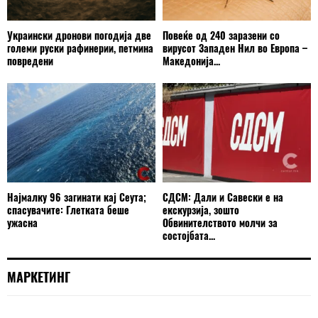
Украински дронови погодија две
Повеќе од 240 заразени со
големи руски рафинерии, петмина
вирусот Западен Нил во Европа –
повредени
Македонија...
Најмалку 96 загинати кај Сеута;
СДСМ: Дали и Савески е на
спасувачите: Глетката беше
екскурзија, зошто
ужасна
Обвинителството молчи за
состојбата...
МАРКЕТИНГ