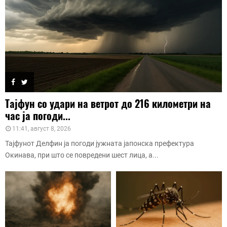
Тајфун со удари на ветрот до 216 километри на
час ја погоди...
11:41, август 8, 2026
Тајфунот Делфин ја погоди јужната јапонска префектура
Окинава, при што се повредени шест лица, а...