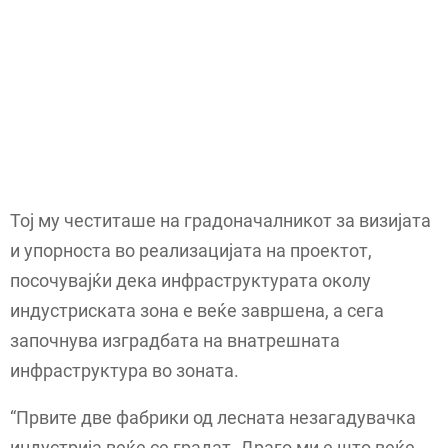
Тој му честиташе на градоначалникот за визијата
и упорноста во реализацијата на проектот,
посочувајќи дека инфраструктурата околу
индустриската зона е веќе завршена, а сега
започнува изградбата на внатрешната
инфраструктура во зоната.
“Првите две фабрики од лесната незагадувачка
индустрија веќе се градат. Драго ми е што веќе