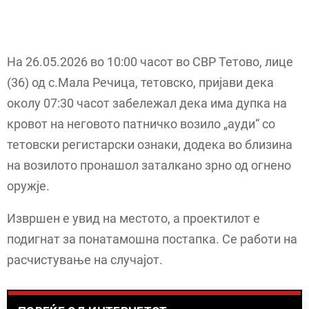
На 26.05.2026 во 10:00 часот во СВР Тетово, лице
(36) од с.Мала Речица, тетовско, пријави дека
околу 07:30 часот забележал дека има дупка на
кровот на неговото патничко возило „ауди“ со
тетовски регистарски ознаки, додека во близина
на возилото пронашол заталкано зрно од огнено
оружје.
Извршен е увид на местото, а проектилот е
подигнат за понатамошна постапка. Се работи на
расчистување на случајот.