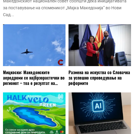
Македонскиот национален совет соопшти дека иницијативата
за поставување на споменикот „Мајка Македонија“ во Нови
Сад...
Мицкоски: Македонските
Размена на искуства со Словачка
аеродроми се најбрзорастечки во
за успешно спроведување на
регионот – тоа е резултат на...
реформите