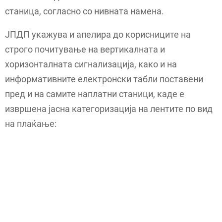
станица, согласно со нивната намена.
ЈПДП укажува и апелира до корисниците на
строго почитување на вертикалната и
хоризонталната сигнализација, како и на
информативните електронски табли поставени
пред и на самите наплатни станици, каде е
извршена јасна категоризација на лентите по вид
на плаќање: