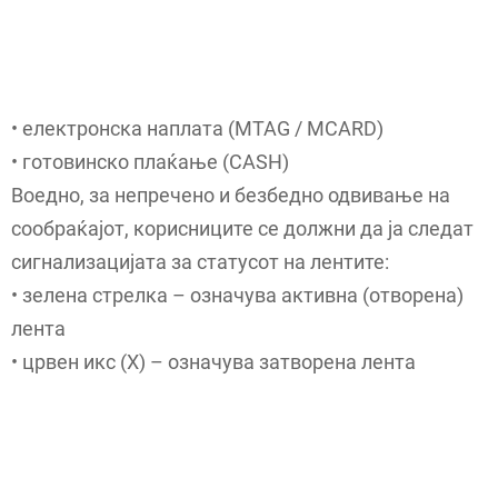
• електронска наплата (MTAG / MCARD)
• готовинско плаќање (CASH)
Воедно, за непречено и безбедно одвивање на
сообраќајот, корисниците се должни да ја следат
сигнализацијата за статусот на лентите:
• зелена стрелка – означува активна (отворена)
лента
• црвен икс (X) – означува затворена лента