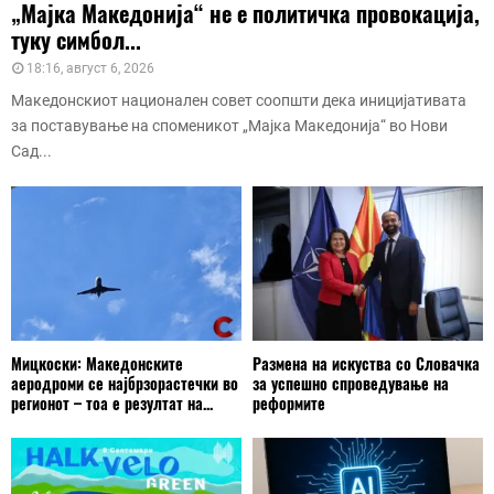
„Мајка Македонија“ не е политичка провокација,
туку симбол...
18:16, август 6, 2026
Македонскиот национален совет соопшти дека иницијативата
за поставување на споменикот „Мајка Македонија“ во Нови
Сад...
Мицкоски: Македонските
Размена на искуства со Словачка
аеродроми се најбрзорастечки во
за успешно спроведување на
регионот – тоа е резултат на...
реформите