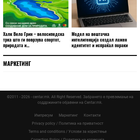
Халк Вело Грин – велосипедска
Модел на вештачка
трка што ги поврзува спортот,
интелигенција создал лажен
природата и...
идентитет и испраќал пораки
МАРКЕТИНГ
©2011 - 2026 - centar.mk. All Right Reserved. Забрането е превземање на
соддржините објавени на Centar.mk.
Импресум
Маркетинг
Контакти
Privacy policy / Политика на приватност
Terms and conditions / Услови за користење
Correction Policy / Политика на корекција