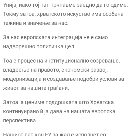
Унија, иако тој пат почнавме заедно да го одиме.
Токму затоа, хрватското искуство има особена
тежина и значење за нас.
За нас европската интеграција не е само
надворешно политичка цел.
Тоа е процес на институционално созревање,
владеење на правото, економски развој,
модернизација и создавање подобри услови за
живот за нашите граѓани.
Затоа ја цениме поддршката што Хрватска
континуирано ѝ ја дава на нашата европска
перспектива.
Нашиот пат кон ЕУ за жал е исполнет со