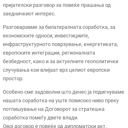
пријателски разговор за повеќе прашања од
заедничкиот интерес.
Разговаравме за билатералната соработка, за
економските односи, инвестициите,
инфраструктурното поврзување, енергетиката,
европските интеграции, регионалната
безбедност, како и за актуелните геополитички
случувања кои влијаат врз целиот европски
простор.
Особено сме задоволни што денес ја подигнуваме
нашата соработка на уште повисоко ниво преку
потпишување на Договорот за стратешка
соработка помеѓу двете влади.
Овој договор е повеќе од дипломатски акт.