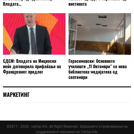
Владата...
вистината
СДСМ: Владата на Мицкоски
Герасимовски: Основното
веќе договорила прифаќање на
училиште „11 Октомври” со нова
Францускиот предлог
библиотека-медијатека од
септември
МАРКЕТИНГ
©2011 - 2026 - centar.mk. All Right Reserved. Забрането е превземање на
соддржините објавени на Centar.mk.