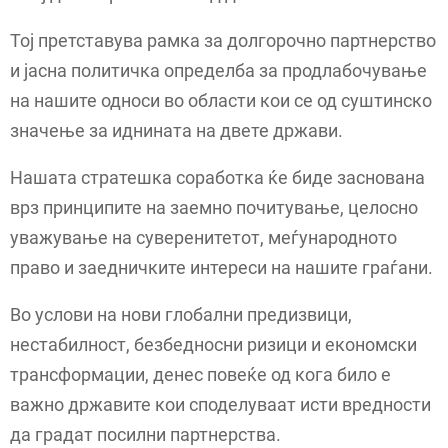
Тој претставува рамка за долгорочно партнерство
и јасна политичка определба за продлабочување
на нашите односи во области кои се од суштинско
значење за иднината на двете држави.
Нашата стратешка соработка ќе биде заснована
врз принципите на заемно почитување, целосно
уважување на суверенитетот, меѓународното
право и заедничките интереси на нашите граѓани.
Во услови на нови глобални предизвици,
нестабилност, безбедносни ризици и економски
трансформации, денес повеќе од кога било е
важно државите кои споделуваат исти вредности
да градат посилни партнерства.