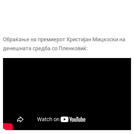
Обраќање на премиерот Христијан Мицкоски на
денешната средба со Пленковиќ: