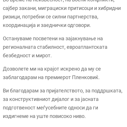
сајбер закани, миграциски притисоци и хибридни
ризици, потребни се силни партнерства,
координација и заеднички одговори.
Остануваме посветени на зајакнување на
регионалната стабилност, евроатлантската
безбедност и мирот.
Дозволете ми на крајот искрено да му се
заблагодарам на премиерот Пленковиќ.
Ви благодарам за пријателството, за поддршката,
за конструктивниот дијалог и за јасната
подготвеност меѓусебните односи да ги
издигнеме на уште повисоко ниво.