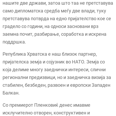
нашите две држави, затоа што таа не претставува
само дипломатска средба меѓу две влади, туку
претставува потврда на едно пријателство кое се
градело со години, на односи засновани врз
заемна почит, разбирање, соработка и искрена
поддршка.
Република Хрватска е наш близок партнер,
пријателска земја и сојузник во НАТО. Земја со
која делиме многу заеднички интереси, слични
регионални предизвици, но и заедничка визија за
стабилен, безбеден, развоен и европски Западен
Балкан.
Со премиерот Пленковиќ денес имавме
исклучително отворен, конструктивен и