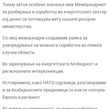
Токму затоа особено значење има Меморандумот
за разбирање и соработка во енергетскиот сектор
кој денес се потпишува меѓу нашите ресорни
министерства.
Со овој меморандум создаваме рамка за
унапредување на можната соработка во повеќе
клучни области.
Во зајакнување на енергетската безбедност и
регионалните интерконекции.
Истовремено, како НАТО сојузници, разговаравме
и за безбедносните предизвици со кои се соочува
Европа и регионот.
Во време на неизвесност, на воени конфликти,