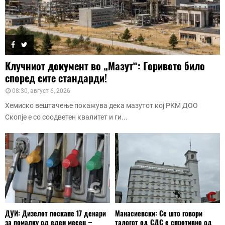
Клучниот документ во „Мазут“: Горивото било
според сите стандарди!
08:30, август 6, 2026
Хемиско вештачење покажува дека мазутот кој РКМ ДОО
Скопје е со соодветен квалитет и ги...
ДУИ: Дизелот поскапе 17 денари
Манасиевски: Се што говори
за помалку од еден месец –
талогот од СДС е спротивно од