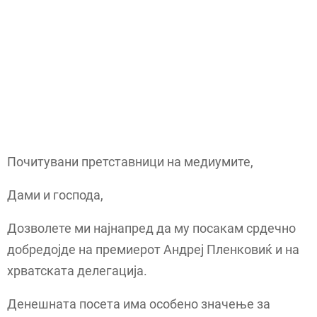
Почитувани претставници на медиумите,
Дами и господа,
Дозволете ми најнапред да му посакам срдечно
добредојде на премиерот Андреј Пленковиќ и на
хрватската делегација.
Денешната посета има особено значење за