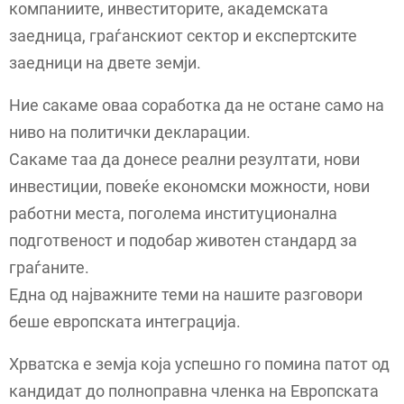
компаниите, инвеститорите, академската
заедница, граѓанскиот сектор и експертските
заедници на двете земји.
Ние сакаме оваа соработка да не остане само на
ниво на политички декларации.
Сакаме таа да донесе реални резултати, нови
инвестиции, повеќе економски можности, нови
работни места, поголема институционална
подготвеност и подобар животен стандард за
граѓаните.
Една од најважните теми на нашите разговори
беше европската интеграција.
Хрватска е земја која успешно го помина патот од
кандидат до полноправна членка на Европската