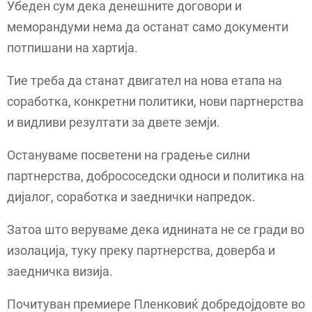
Убеден сум дека денешните договори и
меморандуми нема да останат само документи
потпишани на хартија.
Тие треба да станат двигател на нова етапа на
соработка, конкретни политики, нови партнерства
и видливи резултати за двете земји.
Остануваме посветени на градење силни
партнерства, добрососедски односи и политика на
дијалог, соработка и заеднички напредок.
Затоа што веруваме дека иднината не се гради во
изолација, туку преку партнерства, доверба и
заедничка визија.
Почитуван премиере Пленковиќ добредојдовте во