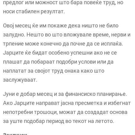
предлог или можност што бара повеќе труд, но
носи стабилен резултат.
Овој месец ќе им покаже дека ништо не било
залудно. Нешто во што вложувале време, нерви и
трпение може конечно да почне да се исплаќа.
Јарците ќе бидат особено успешни ако не се
плашат да побараат подобри услови или да
наплатат за својот труд онака како што
заслужуваат.
Јуни е добар месец и за финансиско планирање.
Ако Јарците направат јасна пресметка и избегнат
непотребни трошоци, можат да создадат основа
за уште подобар период во текот на летото.