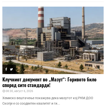
Клучниот документ во „Мазут“: Горивото било
според сите стандарди!
08:30, август 6, 2026
Хемиско вештачење покажува дека мазутот кој РКМ ДОО
Скопје е со соодветен квалитет и ги...