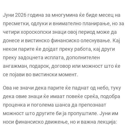
Јуни 2026 година за многумина ќе биде месец на
пресметки, одлуки и внимателно планирање, но за
четири хороскопски знаци овој период може да
донесе и вистинско финансиско олеснување. Кај
некои парите ќе дојдат преку работа, кај други
преку задоцнета исплата, дополнителен
ангажман, подарок, договор или можност што ќе
се појави во вистински момент.
Ова не значи дека парите ќе паднат од небо, туку
дека овие знаци ќе имаат повеќе среќа, подобра
проценка и поголема шанса да препознаат
можност што другите би ја пропуштиле. Јуни им
носи финансиско движење, но и важна лекција: