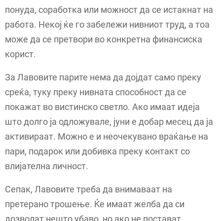
понуда, соработка или можност да се истакнат на
работа. Некој ќе го забележи нивниот труд, а тоа
може да се претвори во конкретна финансиска
корист.
За Лавовите парите нема да дојдат само преку
среќа, туку преку нивната способност да се
покажат во вистинско светло. Ако имаат идеја
што долго ја одложувале, јуни е добар месец да ја
активираат. Можно е и неочекувано враќање на
пари, подарок или добивка преку контакт со
влијателна личност.
Сепак, Лавовите треба да внимаваат на
претерано трошење. Ќе имаат желба да си
дозволат нешто убаво, но ако не постават