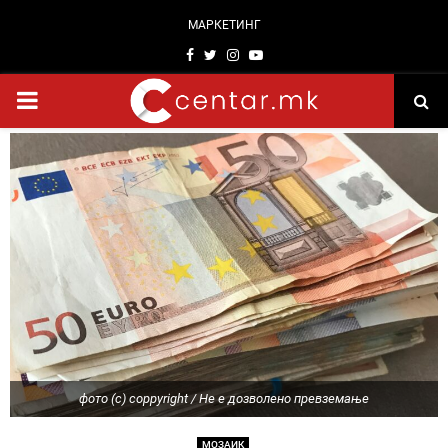
МАРКЕТИНГ
Facebook
Twitter
Instagram
Youtube
PRIMARY
MENU
фото (c) coppyright / Не е дозволено превземање
МОЗАИК