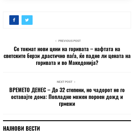
PREVIOUS POST
Се токмат нови цени на горивата – нафтата на
светските берзи драстично паѓа, ќе падне ли цената на
горивата и во Македонија?
NEXT POST
ВРЕМЕТО ДЕНЕС – До 32 степени, но чадорот не го
оставајте дома: Попладне можен пороен дожд и
грмежи
НАЈНОВИ ВЕСТИ