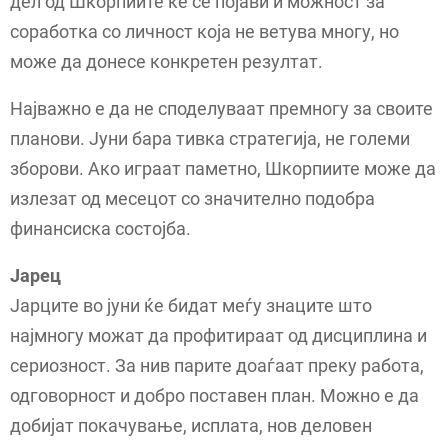
дел од Шкорпиите ќе се појави и можност за
соработка со личност која не ветува многу, но
може да донесе конкретен резултат.
Најважно е да не споделуваат премногу за своите
планови. Јуни бара тивка стратегија, не големи
зборови. Ако играат паметно, Шкорпиите може да
излезат од месецот со значително подобра
финансиска состојба.
Јарец
Јарците во јуни ќе бидат меѓу знаците што
најмногу можат да профитираат од дисциплина и
сериозност. За нив парите доаѓаат преку работа,
одговорност и добро поставен план. Можно е да
добијат покачување, исплата, нов деловен