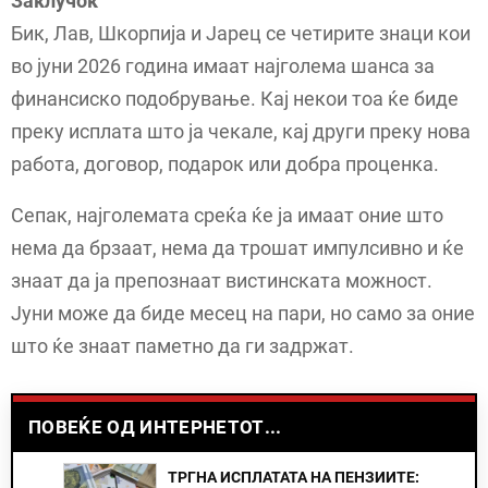
Заклучок
Бик, Лав, Шкорпија и Јарец се четирите знаци кои
во јуни 2026 година имаат најголема шанса за
финансиско подобрување. Кај некои тоа ќе биде
преку исплата што ја чекале, кај други преку нова
работа, договор, подарок или добра проценка.
Сепак, најголемата среќа ќе ја имаат оние што
нема да брзаат, нема да трошат импулсивно и ќе
знаат да ја препознаат вистинската можност.
Јуни може да биде месец на пари, но само за оние
што ќе знаат паметно да ги задржат.
ПОВЕЌЕ ОД ИНТЕРНЕТОТ...
ТРГНА ИСПЛАТАТА НА ПЕНЗИИТЕ: