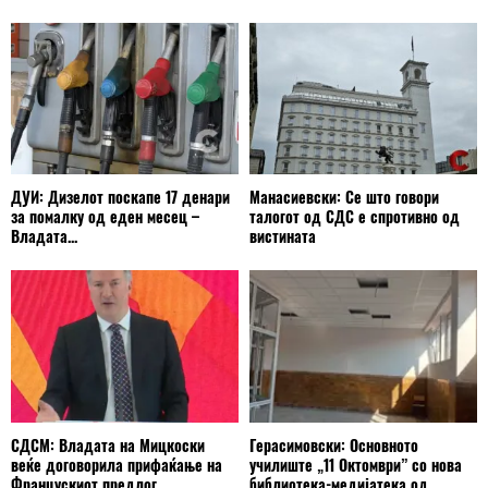
ДУИ: Дизелот поскапе 17 денари
Манасиевски: Се што говори
за помалку од еден месец –
талогот од СДС е спротивно од
Владата...
вистината
СДСМ: Владата на Мицкоски
Герасимовски: Основното
веќе договорила прифаќање на
училиште „11 Октомври” со нова
Францускиот предлог
библиотека-медијатека од