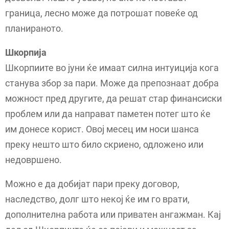
граница, лесно може да потрошат повеќе од
планираното.
Шкорпија
Шкорпиите во јуни ќе имаат силна интуиција кога
станува збор за пари. Може да препознаат добра
можност пред другите, да решат стар финансиски
проблем или да направат паметен потег што ќе
им донесе корист. Овој месец им носи шанса
преку нешто што било скриено, одложено или
недовршено.
Можно е да добијат пари преку договор,
наследство, долг што некој ќе им го врати,
дополнителна работа или приватен ангажман. Кај