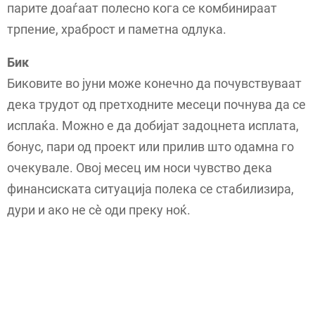
парите доаѓаат полесно кога се комбинираат
трпение, храброст и паметна одлука.
Бик
Биковите во јуни може конечно да почувствуваат
дека трудот од претходните месеци почнува да се
исплаќа. Можно е да добијат задоцнета исплата,
бонус, пари од проект или прилив што одамна го
очекувале. Овој месец им носи чувство дека
финансиската ситуација полека се стабилизира,
дури и ако не сè оди преку ноќ.