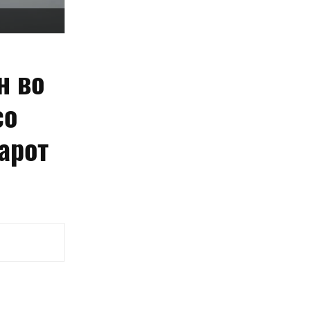
н во
со
арот