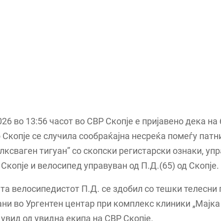
026 во 13:56 часот во СВР Скопје е пријавено дека на 
 Скопје се случила сообраќајна несреќа помеѓу патн
лксваген тигуан” со скопски регистарски ознаки, уп
д Скопје и велосипед управуван од П.Д.(65) од Скопје.
та велосипедистот П.Д. се здобил со тешки телесни 
ни во Ургентен центар при комплекс клиники „Мајка 
увид од увидна екипа на СВР Скопје.