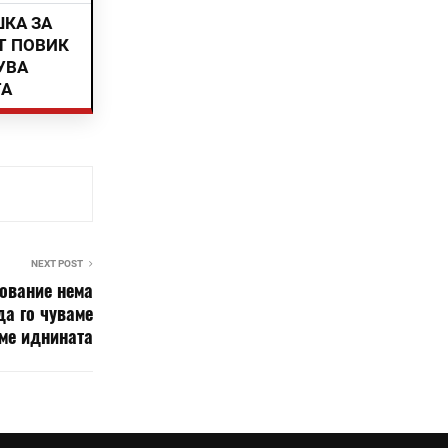
ШКА ЗА
Т ПОВИК
УВА
ТА
NEXT POST
ование нема
да го чуваме
аме иднината