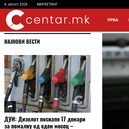
6. август 2026
МАРКЕТИНГ
ПРВА
НАЈНОВИ ВЕСТИ
ДУИ: Дизелот поскапе 17 денари
за помалку од еден месец –