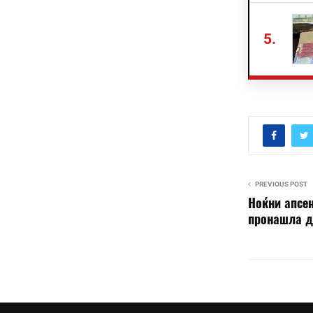
5.
PREVIOUS POST
Ноќни апсењ
пронашла др