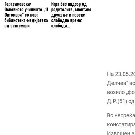
Герасимовски:
Игра без надзор од
Основното училиште „11
родителите, спонтано
Октомври” со нова
дружење и повеќе
библиотека-медијатека
слободно време:
од септември
слободи...
На 23.05.2
Делчев” во
возило „фо
Д.Р.(51) о
Во несреќа
констатира
Извршен е 