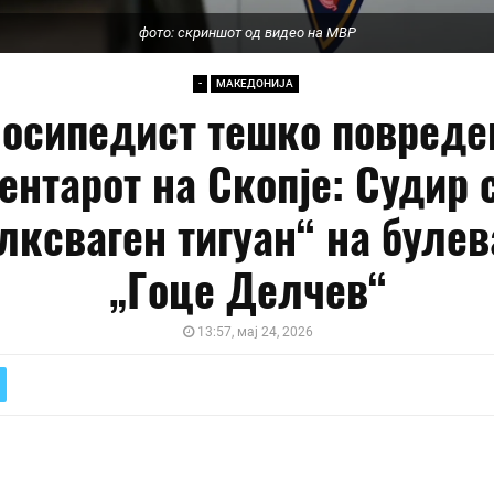
фото: скриншот од видео на МВР
-
МАКЕДОНИЈА
осипедист тешко повреде
ентарот на Скопје: Судир 
лксваген тигуан“ на булев
„Гоце Делчев“
13:57, мај 24, 2026