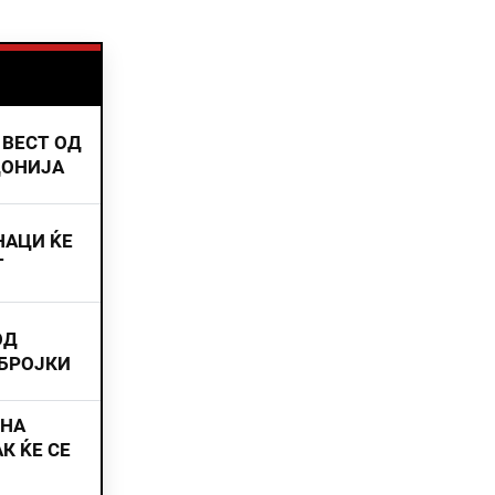
 ВЕСТ ОД
ДОНИЈА
НАЦИ ЌЕ
Т
ОД
 БРОЈКИ
ИНА
К ЌЕ СЕ