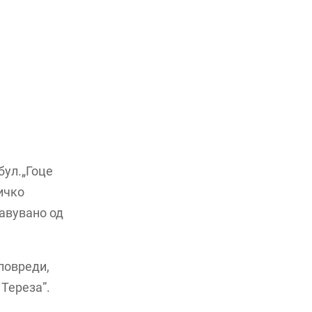
бул.„Гоце
ичко
равувано од
повреди,
Тереза”.