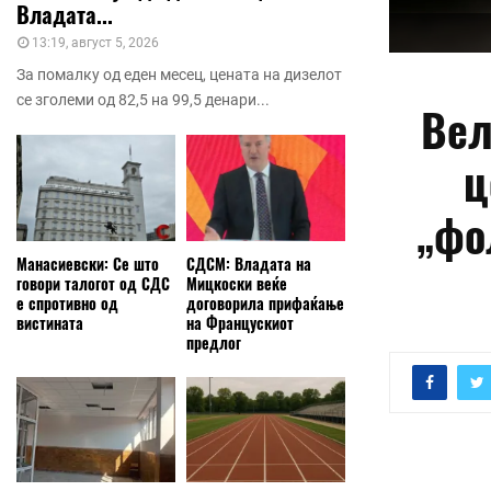
Владата...
13:19, август 5, 2026
За помалку од еден месец, цената на дизелот
се зголеми од 82,5 на 99,5 денари...
Вел
ц
„фо
Манасиевски: Се што
СДСМ: Владата на
говори талогот од СДС
Мицкоски веќе
е спротивно од
договорила прифаќање
вистината
на Францускиот
предлог