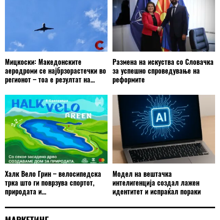
Мицкоски: Македонските
Размена на искуства со Словачка
аеродроми се најбрзорастечки во
за успешно спроведување на
регионот – тоа е резултат на...
реформите
Халк Вело Грин – велосипедска
Модел на вештачка
трка што ги поврзува спортот,
интелигенција создал лажен
природата и...
идентитет и испраќал пораки
МАРКЕТИНГ