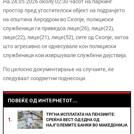
На 24.05.2026 околу 02:30 часот на паркинг
простор пред угостителски објект на подрачјето
на општина Аеродром во Скопје, полициски
службеници ги приведоа лице(26), лице(22),
лице(22), лице(21), лице(52), сите од Скопје, затоа
што агресивно се однесувале кон полициски
службеници кои извршувале службени дејствија.
По целосно документирање на случаите, ќе
следуваат соодветни поднесоци.
ПОВЕЌЕ ОД ИНТЕРНЕТОТ...
ТРГНА ИСПЛАТАТА НА ПЕНЗИИТЕ:
1.
СРЕЌНА ВЕСТ ОД ЕДНА ОД
НАЈГОЛЕМИТЕ БАНКИ ВО МАКЕДОНИЈА