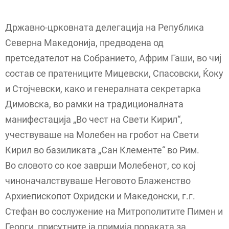
Државно-црковната делегација на Република
Северна Македонија, предводена од
претседателот на Собранието, Африм Гаши, во чиј
состав се пратениците Мицевски, Спасовски, Ќоку
и Стојчевски, како и генералната секретарка
Димовска, во рамки на традиционалната
манифестација „Во чест на Свети Кирил“,
учествуваше на Молебен на гробот на Свети
Кирил во базиликата „Сан Клементе“ во Рим.
Во словото со кое заврши Молебенот, со кој
чиноначалствуваше Неговото Блаженство
Архиепископот Охридски и Македонски, г.г.
Стефан во сослужение на Митрополитите Пимен и
Георги, присутните ја примија пораката за