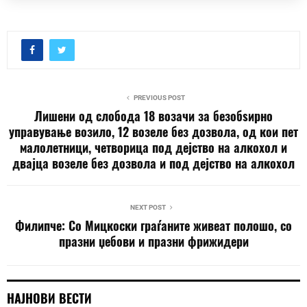
PREVIOUS POST
Лишени од слобода 18 возачи за безобѕирно
управување возило, 12 возеле без дозвола, од кои пет
малолетници, четворица под дејство на алкохол и
двајца возеле без дозвола и под дејство на алкохол
NEXT POST
Филипче: Со Мицкоски граѓаните живеат полошо, со
празни џебови и празни фрижидери
НАЈНОВИ ВЕСТИ