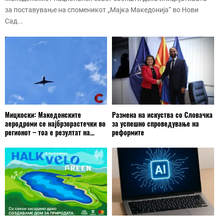
за поставување на споменикот „Мајка Македонија“ во Нови
Сад...
Мицкоски: Македонските
Размена на искуства со Словачка
аеродроми се најбрзорастечки во
за успешно спроведување на
регионот – тоа е резултат на...
реформите