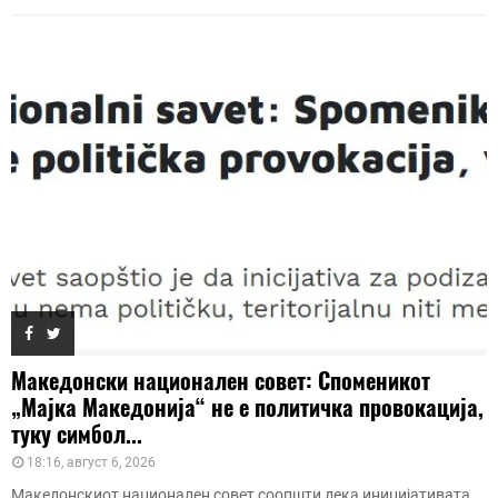
Македонски национален совет: Споменикот
„Мајка Македонија“ не е политичка провокација,
туку симбол...
18:16, август 6, 2026
Македонскиот национален совет соопшти дека иницијативата