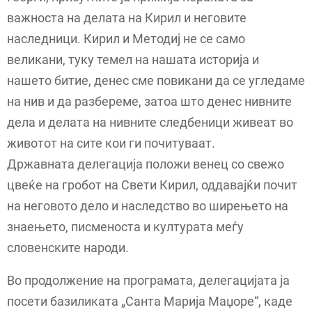
важноста на делата на Кирил и неговите
наследници. Кирил и Методиј не се само
великани, туку темел на нашата историја и
нашето битие, денес сме повикани да се угледаме
на нив и да разбереме, затоа што денес нивните
дела и делата на нивните следбеници живеат во
животот на сите кои ги почитуваат.
Државната делегација положи венец со свежо
цвеќе на гробот на Свети Кирил, оддавајќи почит
на неговото дело и наследство во ширењето на
знаењето, писменоста и културата меѓу
словенските народи.
Во продолжение на програмата, делегацијата ја
посети базиликата „Санта Марија Маџоре“, каде